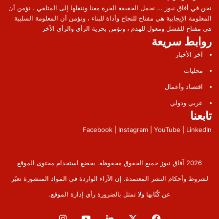
نحن في أفاق نيوز ... نحمل الحقيقة الحرة معنا وننقلها إلى المتلقي ، نؤمن أن
المعلومة الإيجابية هي مفتاح للنجاح وأداة للبناء ، ونؤمن أن المعلومة السلبية
هي مفتاح للفشل ومعول للهدم ، ونؤمن بحرية الرأي والرأي الآخر
روابط سريعة
آخر الأخبار
محليات
اقتصاد وأعمال
عربي ودولي
تابعنا
Facebook | Instagram | YouTube | LinkedIn
2026 آفاق نيوز جميع الحقوق محفوظة. يخضع استخدام محتوى الموقع
لشروط وأحكام النشر المعتمدة. إن الآراء الواردة في المواد المنشورة تعبّر
عن كُتّابها ولا تمثل بالضرورة رأي إدارة الموقع.
فيسبوك
‫X
لينكدإن
‫YouTube
انستقرام