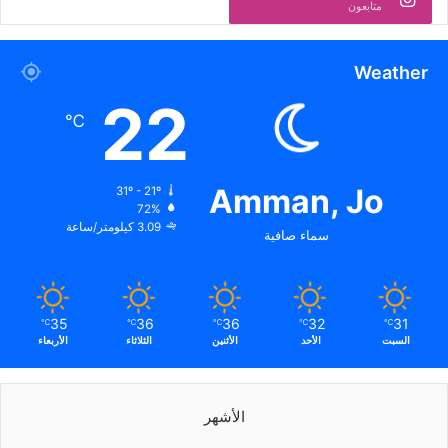
متابعون
Weather
22
℃
Amman, Jo
31º - 21º
72%
3.09 كيلومتر/ساعة
سماء صافية
35
36
36
32
31
℃
℃
℃
℃
℃
السبت
الأحد
الأثنين
الثلاثاء
الأربعاء
الأشهر