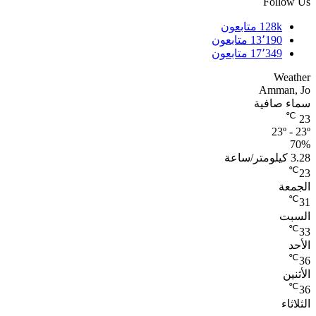
Follow Us
128k
متابعون
13٬190
متابعون
17٬349
متابعون
Weather
Amman, Jo
سماء صافية
℃
23
23º - 23º
70%
3.28 كيلومتر/ساعة
℃
23
الجمعة
℃
31
السبت
℃
33
الأحد
℃
36
الأثنين
℃
36
الثلاثاء