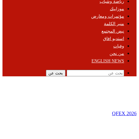
رياضة وشباب
موزاييك
مؤتمرات ومعارض
منبر الكلمة
نبض المجتمع
استديو افاق
وفيات
من نحن
ENGLISH NEWS
بحث عن
QFEX 2026