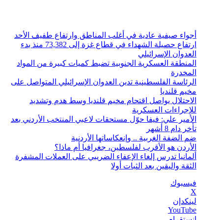
الجمعة, أغسطس 7 2026
أخبار عاجلة
أجواء صيفية عادية في أغلب المناطق وارتفاع طفيف الأحد
ارتفاع حصيلة الشهداء في قطاع غزة إلى 73,382 منذ بدء
العدوان الإسرائيلي
المنطقة العسكرية الجنوبية تضبط كميات كبيرة من المواد
المخدرة
الرئاسة الفلسطينية تدين العدوان الإسرائيلي المتواصل على
مخيم قلنديا
الاحتلال يواصل اقتحام مخيم قلنديا وسط هدم وتشديد
للإجراءات العسكرية
الأمير علي: فيفا حوّل مستحقات لاعبي المنتخب الأردني بعد
تأخر دام 8 أشهر
ضم الضفة الغربية .. وإنعكاساتها الأردنية
الأردن هو الأقرب لفلسطين، جغرافيا أم ماذا؟
ألمانيا تدرس إلغاء الإعفاء الضريبي على العملات المشفرة
الثقة واليقين بعد الثبات أولا
فيسبوك
‫X
لينكدإن
‫YouTube
انستقرام