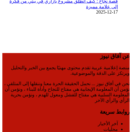
قصة نجاح : كيف انطلق مشروع بازاري في بيتي من فكرة
إلى علامة مميزة
2025-12-17
عن آفاق نيوز
منصة إعلامية عربية تقدم محتوى مهنيًا يجمع بين الخبر والتحليل
ويرتكز على الدقة والموضوعية.
نحن في أفاق نيوز ... نحمل الحقيقة الحرة معنا وننقلها إلى المتلقي ،
نؤمن أن المعلومة الإيجابية هي مفتاح للنجاح وأداة للبناء ، ونؤمن أن
المعلومة السلبية هي مفتاح للفشل ومعول للهدم ، ونؤمن بحرية
الرأي والرأي الآخر
روابط سريعة
آخر الأخبار
محليات