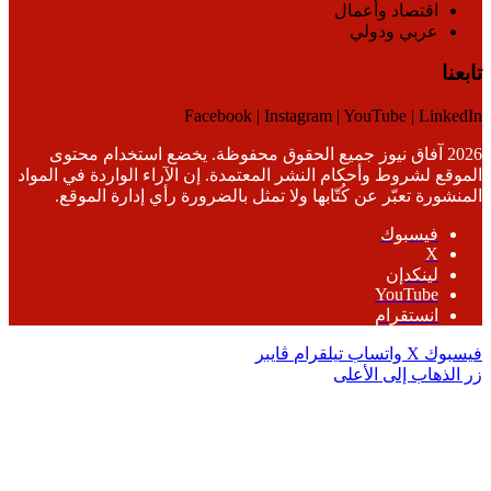
اقتصاد وأعمال
عربي ودولي
تابعنا
Facebook | Instagram | YouTube | LinkedIn
2026 آفاق نيوز جميع الحقوق محفوظة. يخضع استخدام محتوى
الموقع لشروط وأحكام النشر المعتمدة. إن الآراء الواردة في المواد
المنشورة تعبّر عن كُتّابها ولا تمثل بالضرورة رأي إدارة الموقع.
فيسبوك
‫X
لينكدإن
‫YouTube
انستقرام
فيسبوك
‫X
واتساب
تيلقرام
ڤايبر
زر الذهاب إلى الأعلى