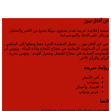
عن آفاق نيوز
منصة إعلامية عربية تقدم محتوى مهنيًا يجمع بين الخبر والتحليل
ويرتكز على الدقة والموضوعية.
نحن في أفاق نيوز ... نحمل الحقيقة الحرة معنا وننقلها إلى المتلقي ،
نؤمن أن المعلومة الإيجابية هي مفتاح للنجاح وأداة للبناء ، ونؤمن أن
المعلومة السلبية هي مفتاح للفشل ومعول للهدم ، ونؤمن بحرية
الرأي والرأي الآخر
روابط سريعة
آخر الأخبار
محليات
اقتصاد وأعمال
عربي ودولي
تابعنا
Facebook | Instagram | YouTube | LinkedIn