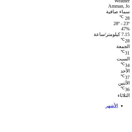
Weather
Amman, Jo
سماء صافية
℃
28
28º - 23º
47%
7.15 كيلومتر/ساعة
℃
28
الجمعة
℃
31
السبت
℃
34
الأحد
℃
37
الأثنين
℃
36
الثلاثاء
الأشهر