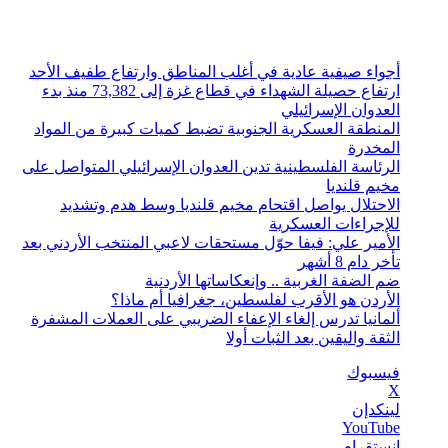
الجمعة, أغسطس 7 2026
أخبار عاجلة
أجواء صيفية عادية في أغلب المناطق وارتفاع طفيف الأحد
ارتفاع حصيلة الشهداء في قطاع غزة إلى 73,382 منذ بدء
العدوان الإسرائيلي
المنطقة العسكرية الجنوبية تضبط كميات كبيرة من المواد
المخدرة
الرئاسة الفلسطينية تدين العدوان الإسرائيلي المتواصل على
مخيم قلنديا
الاحتلال يواصل اقتحام مخيم قلنديا وسط هدم وتشديد
للإجراءات العسكرية
الأمير علي: فيفا حوّل مستحقات لاعبي المنتخب الأردني بعد
تأخر دام 8 أشهر
ضم الضفة الغربية .. وإنعكاساتها الأردنية
الأردن هو الأقرب لفلسطين، جغرافيا أم ماذا؟
ألمانيا تدرس إلغاء الإعفاء الضريبي على العملات المشفرة
الثقة واليقين بعد الثبات أولا
فيسبوك
‫X
لينكدإن
‫YouTube
انستقرام