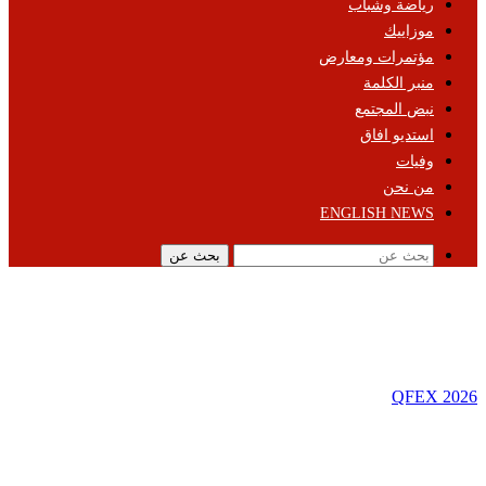
رياضة وشباب
موزاييك
مؤتمرات ومعارض
منبر الكلمة
نبض المجتمع
استديو افاق
وفيات
من نحن
ENGLISH NEWS
بحث عن
QFEX 2026