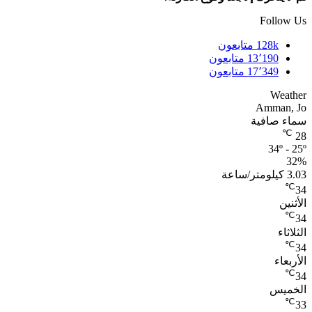
Follow Us
128k
متابعون
13٬190
متابعون
17٬349
متابعون
Weather
Amman, Jo
سماء صافية
℃
28
34º - 25º
32%
3.03 كيلومتر/ساعة
℃
34
الأثنين
℃
34
الثلاثاء
℃
34
الأربعاء
℃
34
الخميس
℃
33