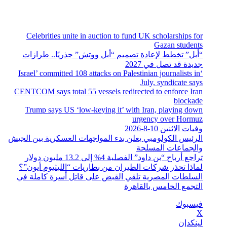
الإثنين, أغسطس 10 2026
أخبار عاجلة
Celebrities unite in auction to fund UK scholarships for
Gazan students
“أبل” تخطط لإعادة تصميم “أبل ووتش” جذريًا.. طرازات
جديدة قد تصل في 2027
‘Israel’ committed 108 attacks on Palestinian journalists in
July, syndicate says
CENTCOM says total 55 vessels redirected to enforce Iran
blockade
Trump says US ‘low-keying it’ with Iran, playing down
urgency over Hormuz
وفيات الاثنين 10-8-2026
الرئيس الكولومبي يعلن بدء المواجهات العسكرية بين الجيش
والجماعات المسلحة
تراجع أرباح “بن داود” الفصلية 4% إلى 13.2 مليون دولار
لماذا تحذر شركات الطيران من بطاريات “الليثيوم أيون”؟
السلطات المصرية تلقي القبض على قاتل أسرة كاملة في
التجمع الخامس بالقاهرة
فيسبوك
‫X
لينكدإن