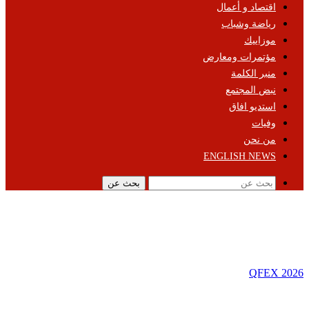
اقتصاد و أعمال
رياضة وشباب
موزاييك
مؤتمرات ومعارض
منبر الكلمة
نبض المجتمع
استديو افاق
وفيات
من نحن
ENGLISH NEWS
بحث عن
QFEX 2026