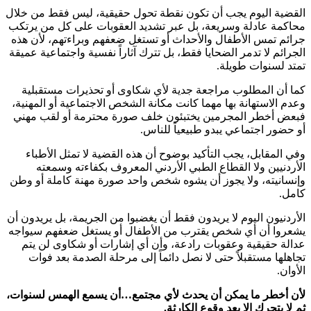
القضية اليوم يجب أن تكون نقطة تحول حقيقية، ليس فقط من خلال
محاكمة عادلة وسريعة، بل عبر تشديد العقوبات على كل من يرتكب
جرائم تمس الأطفال والأحداث أو تستغل ضعفهم وبراءتهم، لأن هذه
الجرائم لا تدمر الضحايا فقط، بل تترك آثاراً نفسية واجتماعية عميقة
تمتد لسنوات طويلة.
كما أن المطلوب مراجعة جدية لأي شكاوى أو تحذيرات مستقبلية
وعدم الاستهانة بها مهما كانت مكانة الشخص الاجتماعية أو المهنية،
فبعض أخطر المجرمين يختبئون خلف صورة محترمة أو لقب مهني
أو حضور اجتماعي يبدو طبيعياً للناس.
وفي المقابل، يجب التأكيد بوضوح أن هذه القضية لا تمثل الأطباء
الأردنيين ولا القطاع الطبي الأردني المعروف بكفاءته وسمعته
وإنسانيته، ولا يجوز أن يشوه شخص واحد صورة مهنة كاملة أو وطن
كامل.
الأردنيون اليوم لا يريدون فقط أن يغضبوا من الجريمة، بل يريدون أن
يشعروا أن أي شخص يقترب من الأطفال أو يستغل ضعفهم سيواجه
عدالة حقيقية وعقوبات رادعة، وأن أي إشارات أو شكاوى لن يتم
تجاهلها مستقبلاً حتى لا نصل دائماً إلى مرحلة الصدمة بعد فوات
الأوان.
لأن أخطر ما يمكن أن يحدث لأي مجتمع…أن يسمع الهمس لسنوات،
ثم لا يتحرك إلا بعد وقوع الكارثة.