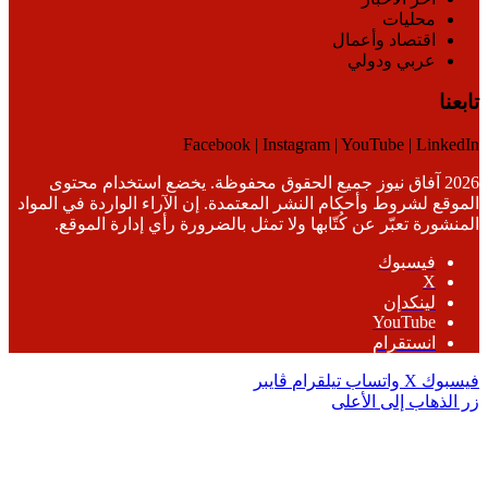
محليات
اقتصاد وأعمال
عربي ودولي
تابعنا
Facebook | Instagram | YouTube | LinkedIn
2026 آفاق نيوز جميع الحقوق محفوظة. يخضع استخدام محتوى
الموقع لشروط وأحكام النشر المعتمدة. إن الآراء الواردة في المواد
المنشورة تعبّر عن كُتّابها ولا تمثل بالضرورة رأي إدارة الموقع.
فيسبوك
‫X
لينكدإن
‫YouTube
انستقرام
فيسبوك
‫X
واتساب
تيلقرام
ڤايبر
زر الذهاب إلى الأعلى