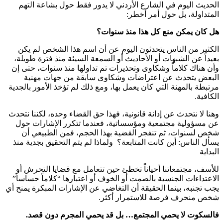
الحديث اليوم في الشارع الأردني لا يدور فقط حول بشاعة التهم
المتداولة، بل حول أمر أخطر:
هل كان يمكن منع كل هذا منذ سنوات؟
الكثير من الناس يتحدثون اليوم عن أن اسم هذا الشخص لم يكن
بعيداً عن الشبهات أو الأحاديث أو السمعة السيئة منذ فترة طويلة،
وأن هناك كلاماً وشكاوى وتحذيرات تم تداولها منذ سنوات، حتى إن
البعض يتحدث عن اعتراضات وشكاوى سابقة من جهات مهنية
مرتبطة بالمهنة التي كان يعمل بها، ومع ذلك لم تؤخذ الأمور بالجدية
الكافية.
وهنا لا نتحدث عن إدانة قانونية، فهذا حق القضاء وحده، لكننا نتحدث
عن مسؤولية مجتمعية ومؤسساتية، فعندما تتكرر الإشارات حول
شخص لسنوات، ثم تنفجر القضية بهذا الحجم، فمن الطبيعي أن
يسأل الناس: أين كانت المتابعة؟ ولماذا لم يتم التحقيق بجدية منذ
البداية
للأسف، مجتمعاتنا أحياناً تخطئ حين تتعامل مع قضايا التحرش أو
الاعتداءات الجنسية بالصمت أو الخوف أو اعتبارها “كلاماً حساساً”
يجب تجنبه، بينما الحقيقة أن التغاضي عن الإشارات المبكرة يمنح أي
شخص منحرف فرصة للاستمرار أكثر.
فالسكوت لا يحمي المجتمع… بل قد يحمي المجرم دون قصد.