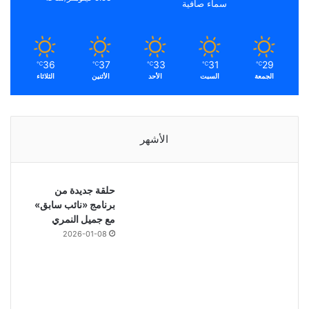
سماء صافية
36
37
33
31
29
℃
℃
℃
℃
℃
الجمعة
السبت
الأحد
الأثنين
الثلاثاء
الأشهر
حلقة جديدة من
برنامج «نائب سابق»
مع جميل النمري
2026-01-08