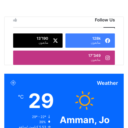
Follow Us
13٬190
128k
متابعون
متابعون
17٬349
متابعون
Weather
29
℃
Amman, Jo
29º - 22º
39%
5.53 كيلومتر/ساعة