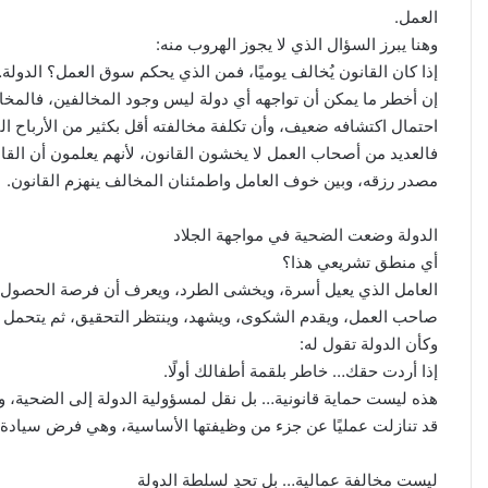
العمل.
وهنا يبرز السؤال الذي لا يجوز الهروب منه:
إذا كان القانون يُخالف يوميًا، فمن الذي يحكم سوق العمل؟ الدولة
إن أخطر ما يمكن أن تواجهه أي دولة ليس وجود المخالفين، فالمخال
احتمال اكتشافه ضعيف، وأن تكلفة مخالفته أقل بكثير من الأرباح ال
فالعديد من أصحاب العمل لا يخشون القانون، لأنهم يعلمون أن القا
مصدر رزقه، وبين خوف العامل واطمئنان المخالف ينهزم القانون.
الدولة وضعت الضحية في مواجهة الجلاد
أي منطق تشريعي هذا؟
العامل الذي يعيل أسرة، ويخشى الطرد، ويعرف أن فرصة الحصول ع
صاحب العمل، ويقدم الشكوى، ويشهد، وينتظر التحقيق، ثم يتحمل ال
وكأن الدولة تقول له:
إذا أردت حقك… خاطر بلقمة أطفالك أولًا.
هذه ليست حماية قانونية… بل نقل لمسؤولية الدولة إلى الضحية، وا
قد تنازلت عمليًا عن جزء من وظيفتها الأساسية، وهي فرض سيادة ا
ليست مخالفة عمالية… بل تحدٍ لسلطة الدولة