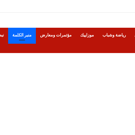
رياضة وشباب
موزاييك
مؤتمرات ومعارض
منبر الكلمة
نب