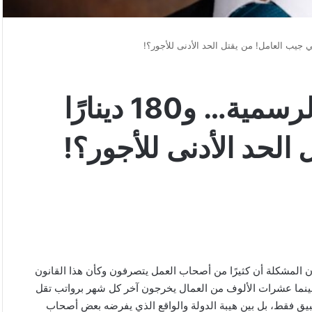
290 دينارًا في الجريدة الرسمية… و180 دينارًا
الحد الأدنى للأجور؟!
ن المشكلة أن كثيرًا من أصحاب العمل يتصرفون وكأن هذا القانون
؛ فالدولة تعلن أن الحد الأدنى للأجور (290) دينارًا، بينما عشرات الألوف من العمال يخرجون آخر كل شهر برواتب تقل
بيق فقط، بل بين هيبة الدولة والواقع الذي يفرضه بعض أصحاب