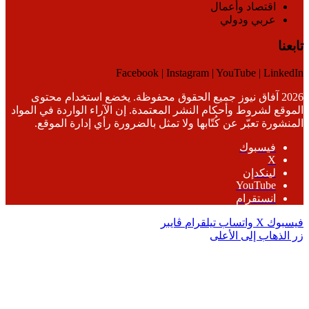
اقتصاد وأعمال
عربي ودولي
تابعنا
Facebook | Instagram | YouTube | LinkedIn
2026 آفاق نيوز جميع الحقوق محفوظة. يخضع استخدام محتوى
الموقع لشروط وأحكام النشر المعتمدة. إن الآراء الواردة في المواد
المنشورة تعبّر عن كُتّابها ولا تمثل بالضرورة رأي إدارة الموقع.
فيسبوك
‫X
لينكدإن
‫YouTube
انستقرام
فيسبوك
‫X
واتساب
تيلقرام
ڤايبر
زر الذهاب إلى الأعلى