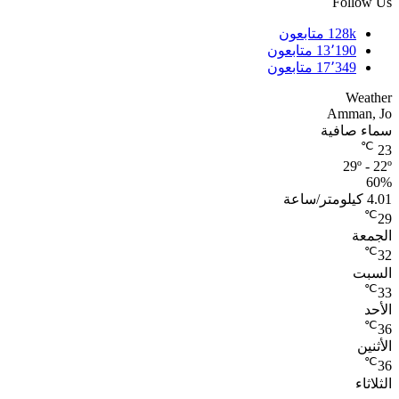
Follow Us
128k
متابعون
13٬190
متابعون
17٬349
متابعون
Weather
Amman, Jo
سماء صافية
℃
23
29º - 22º
60%
4.01 كيلومتر/ساعة
℃
29
الجمعة
℃
32
السبت
℃
33
الأحد
℃
36
الأثنين
℃
36
الثلاثاء