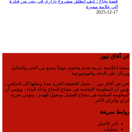
قصة نجاح : كيف انطلق مشروع بازاري في بيتي من فكرة
إلى علامة مميزة
2025-12-17
عن آفاق نيوز
منصة إعلامية عربية تقدم محتوى مهنيًا يجمع بين الخبر والتحليل
ويرتكز على الدقة والموضوعية.
نحن في أفاق نيوز ... نحمل الحقيقة الحرة معنا وننقلها إلى المتلقي ،
نؤمن أن المعلومة الإيجابية هي مفتاح للنجاح وأداة للبناء ، ونؤمن أن
المعلومة السلبية هي مفتاح للفشل ومعول للهدم ، ونؤمن بحرية
الرأي والرأي الآخر
روابط سريعة
آخر الأخبار
محليات