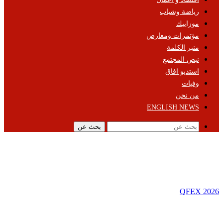
رياضة وشباب
موزاييك
مؤتمرات ومعارض
منبر الكلمة
نبض المجتمع
استديو افاق
وفيات
من نحن
ENGLISH NEWS
بحث عن
QFEX 2026