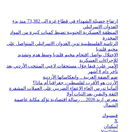
الجمعة, أغسطس 7 2026
أخبار عاجلة
ارتفاع حصيلة الشهداء في قطاع غزة إلى 73,382 منذ بدء
العدوان الإسرائيلي
المنطقة العسكرية الجنوبية تضبط كميات كبيرة من المواد
المخدرة
الرئاسة الفلسطينية تدين العدوان الإسرائيلي المتواصل على
مخيم قلنديا
الاحتلال يواصل اقتحام مخيم قلنديا وسط هدم وتشديد
للإجراءات العسكرية
الأمير علي: فيفا حوّل مستحقات لاعبي المنتخب الأردني بعد
تأخر دام 8 أشهر
ضم الضفة الغربية .. وإنعكاساتها الأردنية
الأردن هو الأقرب لفلسطين، جغرافيا أم ماذا؟
ألمانيا تدرس إلغاء الإعفاء الضريبي على العملات المشفرة
الثقة واليقين بعد الثبات أولا
معرض إربد 2026… رسالة اقتصادية تؤكد مكانة عاصمة
الشمال
فيسبوك
‫X
لينكدإن
‫YouTube