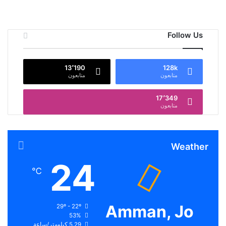
Follow Us
13٬190
128k
متابعون
متابعون
17٬349
متابعون
Weather
24
℃
Amman, Jo
29º - 22º
53%
5.29 كيلومتر/ساعة