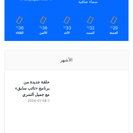
سماء صافية
36
36
33
32
29
℃
℃
℃
℃
℃
الجمعة
السبت
الأحد
الأثنين
الثلاثاء
الأشهر
حلقة جديدة من
برنامج «نائب سابق»
مع جميل النمري
2026-01-08