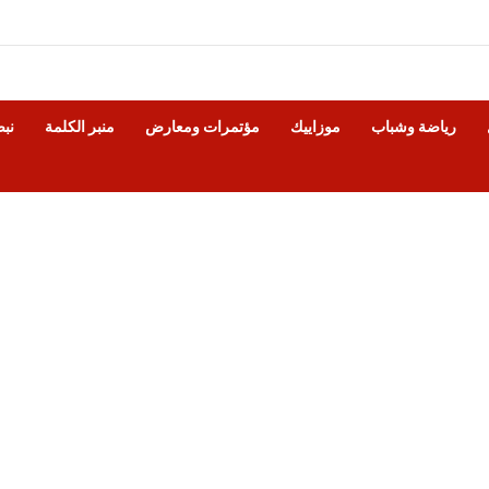
رياضة وشباب
موزاييك
مؤتمرات ومعارض
منبر الكلمة
نب