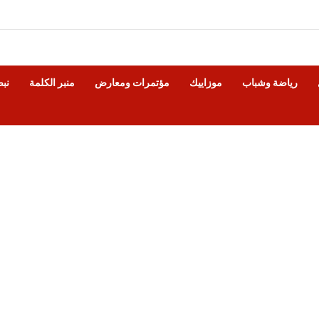
رياضة وشباب
موزاييك
مؤتمرات ومعارض
منبر الكلمة
نب