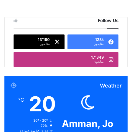
Follow Us
13٬190
128k
متابعون
متابعون
17٬349
متابعون
Weather
20
℃
Amman, Jo
30º - 20º
72%
3.09 كيلومتر/ساعة