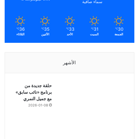
سماء صافية
36
35
33
31
30
℃
℃
℃
℃
℃
الجمعة
السبت
الأحد
الأثنين
الثلاثاء
الأشهر
حلقة جديدة من
برنامج «نائب سابق»
مع جميل النمري
2026-01-08