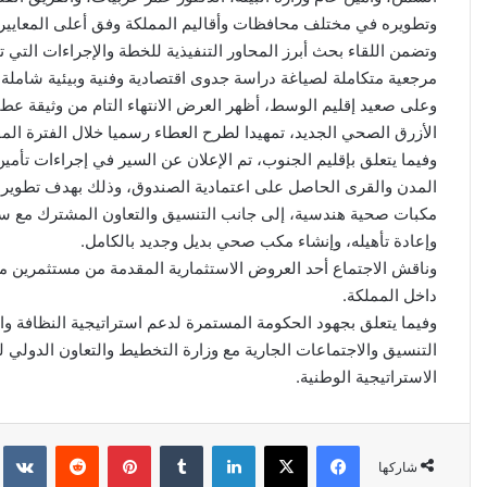
وتطويره في مختلف محافظات وأقاليم المملكة وفق أعلى المعايير ال
وتضمن اللقاء بحث أبرز المحاور التنفيذية للخطة والإجراءات الت
مرجعية متكاملة لصياغة دراسة جدوى اقتصادية وفنية وبيئية شاملة 
وعلى صعيد إقليم الوسط، أظهر العرض الانتهاء التام من وثيقة عط
الأزرق الصحي الجديد، تمهيدا لطرح العطاء رسميا خلال الفترة المق
وفيما يتعلق بإقليم الجنوب، تم الإعلان عن السير في إجراءات تأمين
المدن والقرى الحاصل على اعتمادية الصندوق، وذلك بهدف تطوير البن
مكبات صحية هندسية، إلى جانب التنسيق والتعاون المشترك مع سلطة
وإعادة تأهيله، وإنشاء مكب صحي بديل وجديد بالكامل.
وناقش الاجتماع أحد العروض الاستثمارية المقدمة من مستثمرين من 
داخل المملكة.
وفيما يتعلق بجهود الحكومة المستمرة لدعم استراتيجية النظافة وال
التنسيق والاجتماعات الجارية مع وزارة التخطيط والتعاون الدولي 
الاستراتيجية الوطنية.
فيسبوك
‫X
لينكدإن
‏Tumblr
بينتيريست
‏Reddit
‏kte
شاركها