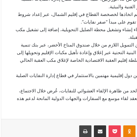
فنية والبيئية.
ي تم اتخاذها لخصخصة القطاع في إقليم الشمال، عبر إعداد شروط
تقوم على مبدأ “صفر نفايات”.
اء إنشاء وتشغيل محطة الضليل التحويلية، إضافة إلى تشغيل مكب
بلة.
 التمويل اللازم من خلال صندوق المناخ الأخضر، عبر بنك تنمية
ية التحتية عبر إغلاق وإعادة تأهيل مكبات الإقليم وتحويلها إلى
 إقليم العقبة الاقتصادية الخاصة لإغلاق مكب العقبة الحالي
دول إقليمية مهتمين بالاستثمار في قطاع إدارة النفايات الصلبة
حد من ظاهرة الإلقاء العشوائي للنفايات، عُرض خلال الاجتماع،
لعقد لقاء موسع مع السفارات والجهات الدولية المانحة لدعم هذه
VKonta
Odnoklassniki
‫Pocket
مشاركة عبر البريد
طباعة