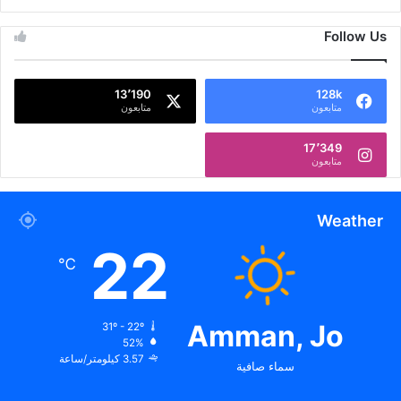
Follow Us
13٬190
128k
متابعون
متابعون
17٬349
متابعون
Weather
22
℃
Amman, Jo
31º - 22º
52%
3.57 كيلومتر/ساعة
سماء صافية