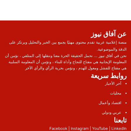
عن آفاق نيوز
منصة إعلامية عربية تقدم محتوى مهنيًا يجمع بين الخبر والتحليل ويرتكز على
الدقة والموضوعية.
نحن في أفاق نيوز ... نحمل الحقيقة الحرة معنا وننقلها إلى المتلقي ، نؤمن أن
المعلومة الإيجابية هي مفتاح للنجاح وأداة للبناء ، ونؤمن أن المعلومة السلبية
هي مفتاح للفشل ومعول للهدم ، ونؤمن بحرية الرأي والرأي الآخر
روابط سريعة
آخر الأخبار
محليات
اقتصاد وأعمال
عربي ودولي
تابعنا
Facebook | Instagram | YouTube | LinkedIn