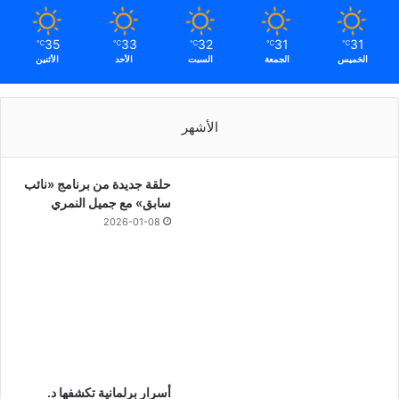
35
33
32
31
31
℃
℃
℃
℃
℃
الخميس
الجمعة
السبت
الأحد
الأثنين
الأشهر
حلقة جديدة من برنامج «نائب
سابق» مع جميل النمري
2026-01-08
أسرار برلمانية تكشفها د.