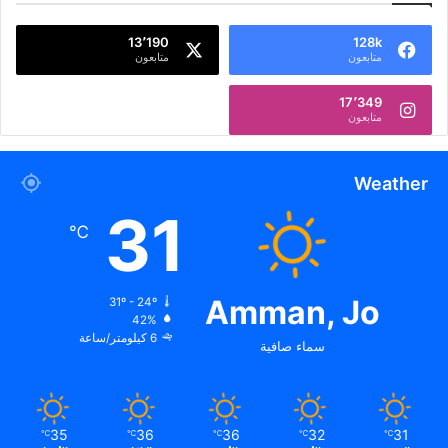
13٬190
128k
متابعون
متابعون
17٬349
متابعون
Weather
31
℃
Amman, Jo
31º - 24º
42%
6 كيلومتر/ساعة
سماء صافية
35
36
36
32
31
℃
℃
℃
℃
℃