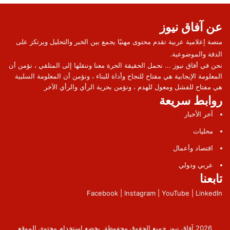
عن آفاق نيوز
منصة إعلامية عربية تقدم محتوى مهنيًا يجمع بين الخبر والتحليل ويرتكز على
الدقة والموضوعية.
نحن في أفاق نيوز ... نحمل الحقيقة الحرة معنا وننقلها إلى المتلقي ، نؤمن أن
المعلومة الإيجابية هي مفتاح للنجاح وأداة للبناء ، ونؤمن أن المعلومة السلبية
هي مفتاح للفشل ومعول للهدم ، ونؤمن بحرية الرأي والرأي الآخر
روابط سريعة
آخر الأخبار
محليات
اقتصاد وأعمال
عربي ودولي
تابعنا
Facebook | Instagram | YouTube | LinkedIn
2026 آفاق نيوز جميع الحقوق محفوظة. يخضع استخدام محتوى الموقع