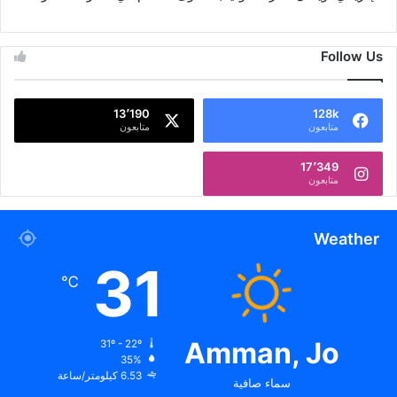
Follow Us
13٬190
128k
متابعون
متابعون
17٬349
متابعون
Weather
31
℃
Amman, Jo
31º - 22º
35%
6.53 كيلومتر/ساعة
سماء صافية