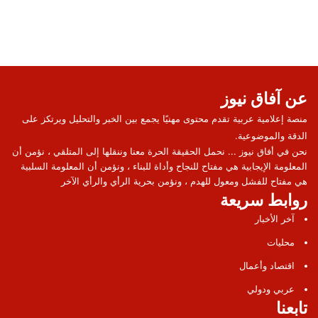
عن آفاق نيوز
منصة إعلامية عربية تقدم محتوى مهنيًا يجمع بين الخبر والتحليل ويرتكز على
الدقة والموضوعية.
نحن في أفاق نيوز ... نحمل الحقيقة الحرة معنا وننقلها إلى المتلقي ، نؤمن أن
المعلومة الإيجابية هي مفتاح للنجاح وأداة للبناء ، ونؤمن أن المعلومة السلبية
هي مفتاح للفشل ومعول للهدم ، ونؤمن بحرية الرأي والرأي الآخر
روابط سريعة
آخر الأخبار
محليات
اقتصاد وأعمال
عربي ودولي
تابعنا