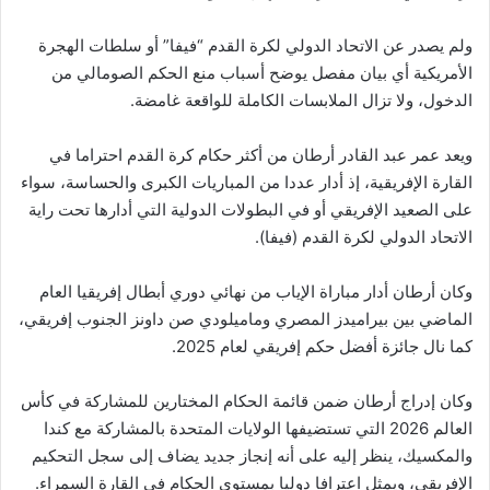
ولم يصدر عن الاتحاد الدولي لكرة القدم “فيفا” أو سلطات الهجرة
الأمريكية أي بيان مفصل يوضح أسباب منع الحكم الصومالي من
الدخول، ولا تزال الملابسات الكاملة للواقعة غامضة.
ويعد عمر عبد القادر أرطان من أكثر حكام كرة القدم احتراما في
القارة الإفريقية، إذ أدار عددا من المباريات الكبرى والحساسة، سواء
على الصعيد الإفريقي أو في البطولات الدولية التي أدارها تحت راية
الاتحاد الدولي لكرة القدم (فيفا).
وكان أرطان أدار مباراة الإياب من نهائي دوري أبطال إفريقيا العام
الماضي بين بيراميدز المصري وماميلودي صن داونز الجنوب إفريقي،
كما نال جائزة أفضل حكم إفريقي لعام 2025.
وكان إدراج أرطان ضمن قائمة الحكام المختارين للمشاركة في كأس
العالم 2026 التي تستضيفها الولايات المتحدة بالمشاركة مع كندا
والمكسيك، ينظر إليه على أنه إنجاز جديد يضاف إلى سجل التحكيم
الإفريقي، ويمثل اعترافا دوليا بمستوى الحكام في القارة السمراء.