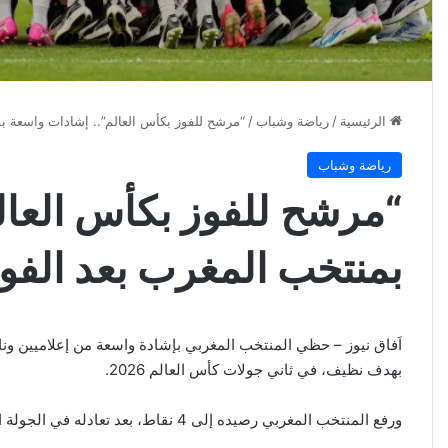
الرئيسية
/
رياضة وشباب
/
“مرشح للفوز بكأس العالم”.. إشادات واسعة بم
رياضة وشباب
“مرشح للفوز بكأس العال
بمنتخب المغرب بعد الفوز
اَفاق نيوز – حظي المنتخب المغربي بإشادة واسعة من إعلاميين و
بهدف نظيف، في ثاني جولات كأس العالم 2026.
ورفع المنتخب المغربي رصيده إلى 4 نقاط، بعد تعادله في الجولة الافتتاحية أمام البرازيل، ليقترب من التأهل إلى دور الـ32.