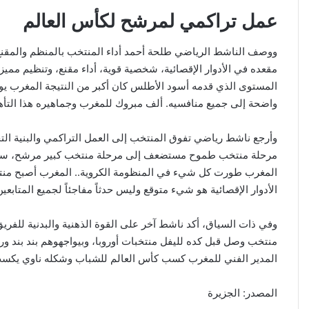
عمل تراكمي لمرشح لكأس العالم
ووصف الناشط الرياضي طلحة أحمد أداء المنتخب بالمنظم والمقنع،
مقعده في الأدوار الإقصائية، شخصية قوية، أداء مقنع، وتنظيم مميز 
المستوى الذي قدمه أسود الأطلس كان أكبر من النتيجة المغرب يوا
واضحة إلى جميع منافسيه. ألف مبروك للمغرب وجماهيره هذا التأ
وأرجع ناشط رياضي تفوق المنتخب إلى العمل التراكمي والبنية التحت
مرحلة منتخب طموح مستضعف إلى مرحلة منتخب كبير مرشح، سنوات 
المغرب طورت كل شيء في المنظومة الكروية.. المغرب أصبح منتخباً 
الأدوار الإقصائية هو شيء متوقع وليس حدثاً مفاجئاً لجميع المتابعين
وفي ذات السياق، أكد ناشط آخر على القوة الذهنية والبدنية للفريق
منتخب وصل قبل كده لليفل منتخبات أوروبا، وبيواجهوهم بند بند ور
المدير الفني للمغرب كسب كأس العالم للشباب وشكله ناوي يكسب 
المصدر: الجزيرة