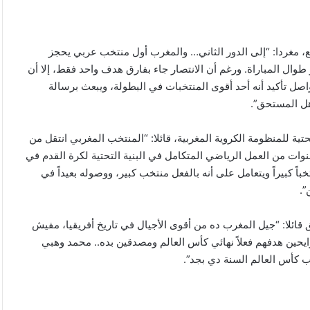
 مغردا: “إلى الدور الثاني… والمغرب أول منتخب عربي يحجز
طوال المباراة. ورغم أن الانتصار جاء بفارق هدف واحد فقط، إلا أن
صل تأكيد أنه أحد أقوى المنتخبات في البطولة، ويبعث برسالة
هل المستحق”.
ية للمنظومة الكروية المغربية، قائلا: “المنتخب المغربي انتقل من
من العمل الرياضي المتكامل في البنية التحتية لكرة القدم في
كبيراً ويتعامل على أنه بالفعل منتخب كبير، ووصوله بعيداً في
”.
 قائلا: “جيل المغرب ده من أقوى الأجيال في تاريخ أفريقيا، مفيش
ايحين هدفهم فعلاً نهائي كأس العالم ومصدقين بده.. محمد وهبي
كأس العالم السنة دي بجد”.