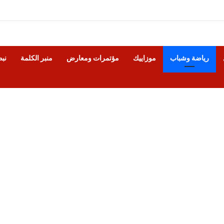
رياضة وشباب
موزاييك
مؤتمرات ومعارض
منبر الكلمة
نب