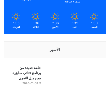
سماء صافية
35
36
36
32
30
℃
℃
℃
℃
℃
السبت
الأحد
الأثنين
الثلاثاء
الأربعاء
الأشهر
حلقة جديدة من
برنامج «نائب سابق»
مع جميل النمري
2026-01-08