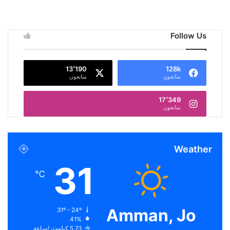
Follow Us
13٬190
128k
متابعون
متابعون
17٬349
متابعون
Weather
31
℃
Amman, Jo
31º - 24º
41%
5.73 كيلومتر/ساعة