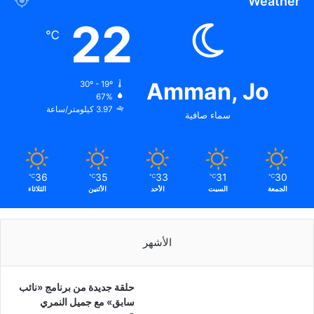
Weather
22
℃
Amman, Jo
30º - 19º
67%
3.97 كيلومتر/ساعة
سماء صافية
36
35
33
31
30
℃
℃
℃
℃
℃
الجمعة
السبت
الأحد
الأثنين
الثلاثاء
الأشهر
حلقة جديدة من برنامج «نائب
سابق» مع جميل النمري