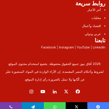
روابط سريعة
آخر الأخبار
محليات
اقتصاد وأعمال
عربي ودولي
تابعنا
Facebook | Instagram | YouTube | LinkedIn
2026 آفاق نيوز جميع الحقوق محفوظة. يخضع استخدام محتوى الموقع
لشروط وأحكام النشر المعتمدة. إن الآراء الواردة في المواد المنشورة تعبّر
عن كُتّابها ولا تمثل بالضرورة رأي إدارة الموقع.
فيسبوك
‫X
لينكدإن
‫YouTube
انستقرام