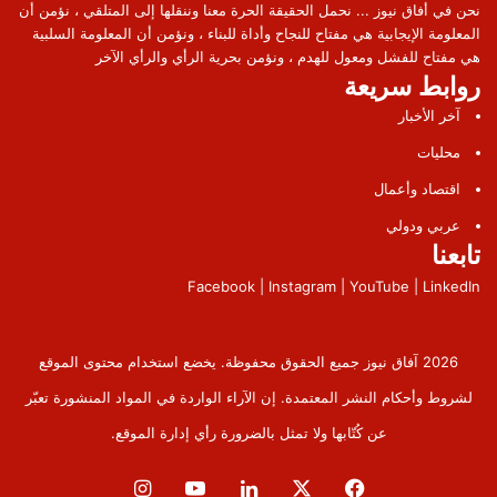
نحن في أفاق نيوز ... نحمل الحقيقة الحرة معنا وننقلها إلى المتلقي ، نؤمن أن
المعلومة الإيجابية هي مفتاح للنجاح وأداة للبناء ، ونؤمن أن المعلومة السلبية
هي مفتاح للفشل ومعول للهدم ، ونؤمن بحرية الرأي والرأي الآخر
روابط سريعة
آخر الأخبار
محليات
اقتصاد وأعمال
عربي ودولي
تابعنا
Facebook | Instagram | YouTube | LinkedIn
2026 آفاق نيوز جميع الحقوق محفوظة. يخضع استخدام محتوى الموقع
لشروط وأحكام النشر المعتمدة. إن الآراء الواردة في المواد المنشورة تعبّر
عن كُتّابها ولا تمثل بالضرورة رأي إدارة الموقع.
فيسبوك
‫X
لينكدإن
‫YouTube
انستقرام