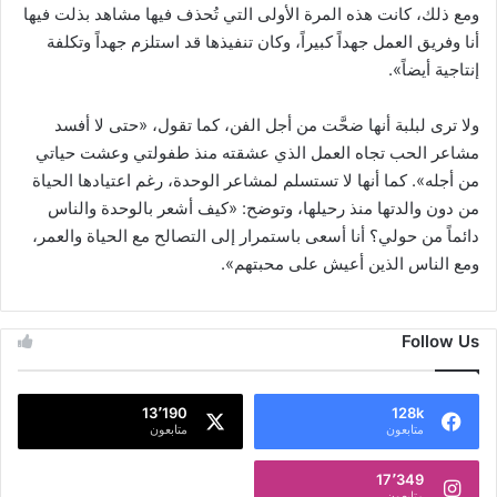
ومع ذلك، كانت هذه المرة الأولى التي تُحذف فيها مشاهد بذلت فيها
أنا وفريق العمل جهداً كبيراً، وكان تنفيذها قد استلزم جهداً وتكلفة
إنتاجية أيضاً».
ولا ترى لبلبة أنها ضحَّت من أجل الفن، كما تقول، «حتى لا أفسد
مشاعر الحب تجاه العمل الذي عشقته منذ طفولتي وعشت حياتي
من أجله». كما أنها لا تستسلم لمشاعر الوحدة، رغم اعتيادها الحياة
من دون والدتها منذ رحيلها، وتوضح: «كيف أشعر بالوحدة والناس
دائماً من حولي؟ أنا أسعى باستمرار إلى التصالح مع الحياة والعمر،
ومع الناس الذين أعيش على محبتهم».
Follow Us
13٬190
128k
متابعون
متابعون
17٬349
متابعون