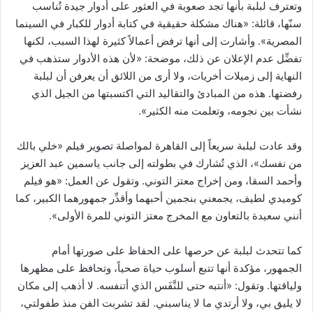
وتعترف لبلبة بأنها تجد صعوبة في العثور على أدوار جيدة تُناسب
سنّها، قائلة: «هناك مشكلة حقيقية في كتابة أدوار للكبار في السينما
المصرية». وأشارت إلى أنها ترفض أعمالاً كثيرة لهذا السبب، لكنها
تفضِّل عدم الإعلان عن ذلك، موضحة: «لأن هذه الأدوار ستذهب في
النهاية إلى زميلات أخريات، ولا أرى من اللائق أن يعرفن أن لبلبة
رفضتها. هذه من المبادئ والتقاليد التي اكتسبتها من الجيل الذي
نشأت بين نجومه، وتعلمت منه الكثير».
وقد عادت لبلبة سريعاً إلى القاهرة لمواصلة تصوير فيلم «خلي بالك
من نفسك»، الذي تُشارك في بطولته إلى جانب ياسمين عبد العزيز
وأحمد السقا، ومن إخراج معتز التوني. وتقول عن العمل: «هو فيلم
كوميدي لطيف، يجمعني بنجمين أحبهما وأقدِّر جمهورهما الكبير، كما
أنني سعيدة بالتعاون مع المخرج معتز التوني للمرة الأولى».
كما تتحدث لبلبة عن حرصها على الحفاظ على صورتها أمام
الجمهور، مؤكدة أنها تتبع أسلوب حياة صحياً، وتحافظ على مظهرها
ولياقتها. وتقول: «أنتبه حتى للنَّفَس الذي أتنفسه. لا أذهب إلى مكان
لا يليق بي، ولا أرتدي ما لا يناسبني. لقد تشربت الفن منذ طفولتي،