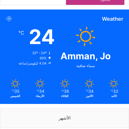
Weather
24
℃
Amman, Jo
32º - 24º
60%
4.04 كيلومتر/ساعة
سماء صافية
35
34
36
34
32
℃
℃
℃
℃
℃
الأحد
الأثنين
الثلاثاء
الأربعاء
الخميس
الأشهر