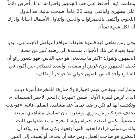
وتعلمت كيف أحافظ على حب الجمهور واحترامه؛ لذلك أحرص دائماً
على مظهري ولياقتي. ومنذ 26 عاماً أصبحت نباتية، فلا أتناول
اللحوم، وأكتفي بالخضراوات والجبن، وأتناول الأسماك أحياناً، وأدرك
أن لكل شيء ثمناً».
وفي زمن تطغى فيه قسوة تعليقات مواقع التواصل الاجتماعي، تبدو
لبلبة بعيدة عن تلك الأجواء، مستندة إلى رصيد كبير من محبة
الجمهور. وتقول: «أكثر ما يسعدني هو حب الناس، فهو شعور رائع أن
يُحبك الجمهور دون غرض أو مصلحة. وأسعد لحظاتي حين أكون في
الشارع وأجد الناس يلتفون حولي بلا حواجز أو تكلف».
وشاركت لبلبة في فيلم «جوازة ولا جنازة» للمخرجة أميرة دياب،
الذي عُرض للمرة الأولى ضمن «مهرجان البحر الأحمر السينمائي».
وتكشف أنها لم تكن راضية تماماً عند مشاهدة الفيلم، قائلة: «فوجئت
بحذف جزء كبير من دوري، وشعرت بأن تسلسل مشاهدي لم يعد
منطقياً، لكنني اعتدت احترام رؤية المخرج. ومنذ طفولتي كانت
والدتي تتولّى قراءة العقود التي أوقعها، وكان هناك بند يؤكد أن
المخرج هو صاحب العمل، ومن حقه أن يحذف أو يُضيف إلى الدور.