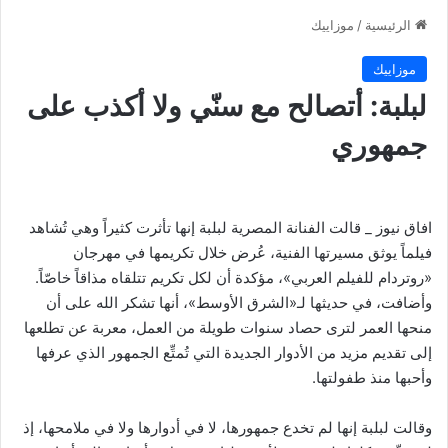
الرئيسية
/
موزاييك
موزاييك
لبلبة: أتصالح مع سنّي ولا أكذب على
جمهوري
افاق نيوز _ قالت الفنانة المصرية لبلبة إنها تأثرت كثيراً وهي تُشاهد
فيلماً يوثق مسيرتها الفنية، عُرض خلال تكريمها في مهرجان
«روتردام للفيلم العربي»، مؤكدة أن لكل تكريم تتلقاه مذاقاً خاصّاً.
وأضافت، في حديثها لـ«الشرق الأوسط»، أنها تشكر الله على أن
منحها العمر لترى حصاد سنوات طويلة من العمل، معربة عن تطلعها
إلى تقديم مزيد من الأدوار الجديدة التي تُمتِّع الجمهور الذي عرفها
وأحبها منذ طفولتها.
وقالت لبلبة إنها لم تخدع جمهورها، لا في أدوارها ولا في ملامحها، إذ