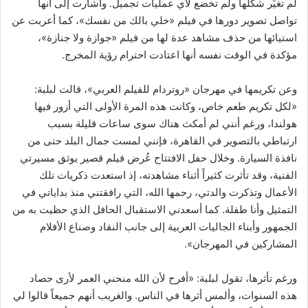
لم تغيِّر شكلها ولم تخضع لأي عمليات تجميل. وأشارت إلى أنها
تواصل تصوير دورها في فيلم «خلي بالك من نفسك»، كما أعربت عن
استيائها من حذف مشاهد عدة لها من فيلم «جوازة ولا جنازة»،
مؤكدة في الوقت نفسه أنها اعتادت احترام رؤية المخرج.
وعن تكريمها في مهرجان «روتردام للفيلم العربي»، قالت لبلبة:
«لكل تكريم طعم خاص، وكانت هذه المرة الأولى التي أزور فيها
هولندا، ورغم أنني لم أمكث هناك سوى ساعات قليلة بسبب
ارتباطي بالتصوير في القاهرة، فإنني لمست جمال البلد حتى من
نافذة السيارة. وخلال حفل الافتتاح عُرض فيلم قصير يوثق مسيرتي
الفنية، وقد تأثرت كثيراً أثناء مشاهدته، إذ استعدت ذكريات تلك
الأعمال وتذكرت والدتي، رحمها الله، التي رافقتني منذ بداياتي في
التمثيل وأنا طفلة. كما أسعدني الاستقبال الحافل الذي حظيت به من
الجمهور وأبناء الجاليات العربية إلى جانب النقاد وصناع الأفلام
المشاركين في المهرجان».
ورغم تأثرها، تقول لبلبة: «أفرح لأن الله منحني العمر لأرى حصاد
هذه السنوات، وألمس أثرها في الناس. والغريب أنهم جميعاً قالوا لي