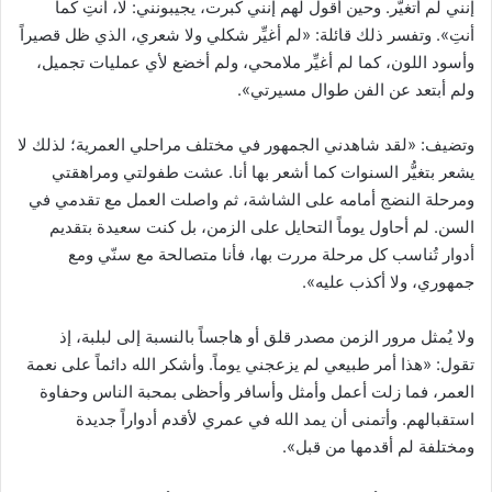
إنني لم أتغيَّر. وحين أقول لهم إنني كبرت، يجيبونني: لا، أنتِ كما
أنتِ». وتفسر ذلك قائلة: «لم أغيِّر شكلي ولا شعري، الذي ظل قصيراً
وأسود اللون، كما لم أغيِّر ملامحي، ولم أخضع لأي عمليات تجميل،
ولم أبتعد عن الفن طوال مسيرتي».
وتضيف: «لقد شاهدني الجمهور في مختلف مراحلي العمرية؛ لذلك لا
يشعر بتغيُّر السنوات كما أشعر بها أنا. عشت طفولتي ومراهقتي
ومرحلة النضج أمامه على الشاشة، ثم واصلت العمل مع تقدمي في
السن. لم أحاول يوماً التحايل على الزمن، بل كنت سعيدة بتقديم
أدوار تُناسب كل مرحلة مررت بها، فأنا متصالحة مع سنّي ومع
جمهوري، ولا أكذب عليه».
ولا يُمثل مرور الزمن مصدر قلق أو هاجساً بالنسبة إلى لبلبة، إذ
تقول: «هذا أمر طبيعي لم يزعجني يوماً. وأشكر الله دائماً على نعمة
العمر، فما زلت أعمل وأمثل وأسافر وأحظى بمحبة الناس وحفاوة
استقبالهم. وأتمنى أن يمد الله في عمري لأقدم أدواراً جديدة
ومختلفة لم أقدمها من قبل».