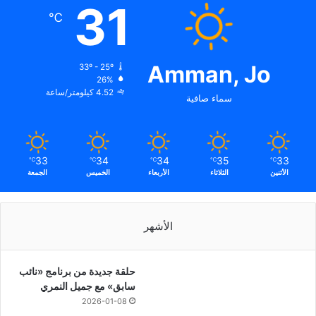
31
℃
Amman, Jo
33º - 25º
26%
4.52 كيلومتر/ساعة
سماء صافية
33
34
34
35
33
℃
℃
℃
℃
℃
الأثنين
الثلاثاء
الأربعاء
الخميس
الجمعة
الأشهر
حلقة جديدة من برنامج «نائب
سابق» مع جميل النمري
2026-01-08