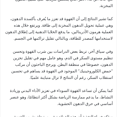
المخزنة.
كما تشير النتائج إلى أن القهوة قد تعزز ما يُعرف بأكسدة الدهون،
وهي عملية تحويل الدهون المخزنة إلى طاقة. ويرتفع خلال هذه
العملية هرمون الأدرينالين، ما يدفع الخلايا الدهنية إلى إطلاق الدهون
لاستخدامها كمصدر للطاقة، وبالتالي تقليل تراكمها في الجسم.
وفي سياق آخر، تربط بعض الدراسات بين شرب القهوة وتحسن
تنظيم مستوى السكر في الدم، وهو عامل مهم في تقليل تخزين
الدهون، خصوصًا في منطقة البطن. ويرجح الباحثون أن مركب
“حمض الكلوروجينيك” الموجود في القهوة قد يساهم في تحسين
استقلاب السكر، رغم أن النتائج لا تزال متباينة علميًا.
كما يمكن أن تساعد القهوة السوداء في تعزيز الأداء البدني وزيادة
النشاط، ما يدعم ممارسة الرياضة بشكل أكثر انتظامًا، وهو عنصر
أساسي في حرق الدهون الحشوية.
ويؤكد خبراء التغذية أن هذه الفوائد تبقى مرتبطة بشرب القهوة