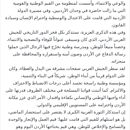
والوعي والانتماء، وأسست لمنظومة من القيم الوطنية والقومية
التي ما زالت حاضرة في وجدان الأردنيين، وفي مسيرة الدولة
الأردنية التي قامت على الاعتدال والوسطية واحترام الإنسان وسيادة
القانون.
وفي هذه الذكرى العزيزة، نستذكر بكل فخر الدور التاريخي للجيش
العربي الأردني، الذي كان وسيبقى عنواناً للوفاء والتضحية والانتماء،
وحصناً منيعاً للوطن، ومدرسة وطنية تخرّج فيها الرجال الذين حملوا
رسالة الدفاع عن الأردن وصون أمنه واستقراره والمحافظة على
منجزاته.
لقد سطر الجيش العربي صفحات مشرقة من البذل والعطاء، وكان
على الدوام قريباً من أبناء الوطن، شريكاً في البناء والتنمية،
ومؤسسة وطنية راسخة تجسد أعلى درجات الانضباط والاحتراف
والالتزام. كما أثبتت قواتنا المسلحة في مختلف الظروف قدرتها على
أداء واجبها الوطني والإنساني بكفاءة واقتدار، الأمر الذي عزز مكانة
الأردن واحترامه على المستويين الإقليمي والدولي.
إن استذكار الثورة العربية الكبرى لا يقتصر على استحضار الماضي،
بل هو استلهام للقيم التي قامت عليها؛ قيم العمل والإنجاز والوحدة
والتسامح والإخلاص للوطن. وهي قيم يحتاجها الأردن اليوم وهو