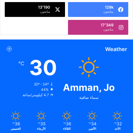
13٬190
128k
متابعون
متابعون
17٬349
متابعون
Weather
30
℃
Amman, Jo
32º - 24º
44%
4.7 كيلومتر/ساعة
سماء صافية
36
35
36
34
32
℃
℃
℃
℃
℃
الأحد
الأثنين
الثلاثاء
الأربعاء
الخميس