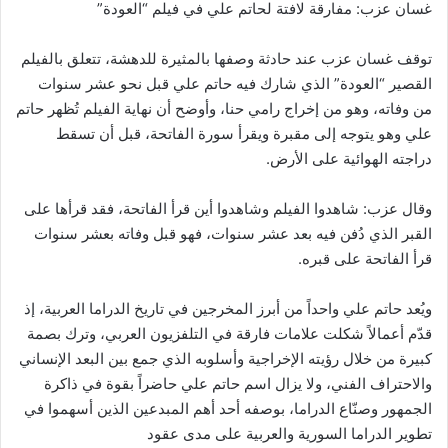
غسان عزب: مفارقة لافتة لحاتم علي في فيلم “العودة”
توقف غسان عزب عند حادثة وصفها بالمثيرة للدهشة، تتعلق بالفيلم
القصير “العودة” الذي شارك فيه حاتم علي قبل نحو عشر سنوات
من وفاته، وهو من إخراج رامي حنا، وأوضح أن نهاية الفيلم تُظهر حاتم
علي وهو يتوجه إلى مقبرة ويقرأ سورة الفاتحة، قبل أن تسقط
دراجته الهوائية على الأرض.
وقال عزب: شاهدوا الفيلم وشاهدوا أين قرأ الفاتحة، فقد قرأها على
القبر الذي دُفن فيه بعد عشر سنوات، فهو قبل وفاته بعشر سنوات
قرأ الفاتحة على قبره.
ويُعد حاتم علي واحداً من أبرز المخرجين في تاريخ الدراما العربية، إذ
قدّم أعمالاً شكلت علامات فارقة في التلفزيون العربي، وترك بصمة
كبيرة من خلال رؤيته الإخراجية وأسلوبه الذي جمع بين البعد الإنساني
والاحتراف الفني، ولا يزال اسم حاتم علي حاضراً بقوة في ذاكرة
الجمهور وصنّاع الدراما، بوصفه أحد أهم المبدعين الذين أسهموا في
تطوير الدراما السورية والعربية على مدى عقود