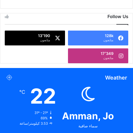
Follow Us
13٬190
128k
متابعون
متابعون
17٬349
متابعون
Weather
22
℃
Amman, Jo
31º - 21º
69%
3.53 كيلومتر/ساعة
سماء صافية