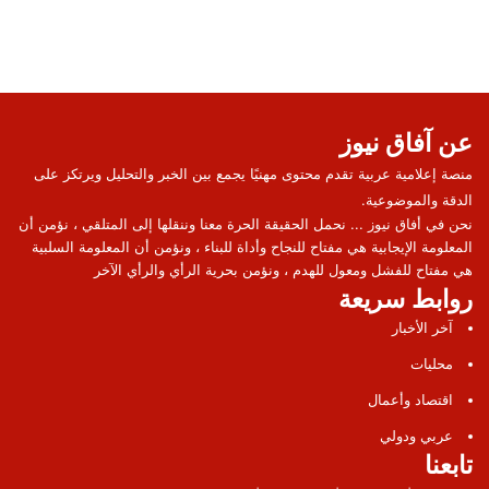
عن آفاق نيوز
منصة إعلامية عربية تقدم محتوى مهنيًا يجمع بين الخبر والتحليل ويرتكز على
الدقة والموضوعية.
نحن في أفاق نيوز ... نحمل الحقيقة الحرة معنا وننقلها إلى المتلقي ، نؤمن أن
المعلومة الإيجابية هي مفتاح للنجاح وأداة للبناء ، ونؤمن أن المعلومة السلبية
هي مفتاح للفشل ومعول للهدم ، ونؤمن بحرية الرأي والرأي الآخر
روابط سريعة
آخر الأخبار
محليات
اقتصاد وأعمال
عربي ودولي
تابعنا