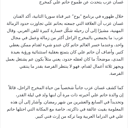
غسان عزب يتحدث عن طموح حاتم علي كمخرج
خلال ظهوره في برنامج “بوح” عبر قناة سوريا الثانية، أكد الفنان
غسان عزب أن العلاقة التي جمعته بحاتم علي تجاوزت حدود الزمالة
المهنية، مشيرًا إلى أن رحيله شكّل خسارة كبيرة للفن العربي. وقال
عزب: ما يجمعني بالمخرج الراحل أكثر من زمالة وعمل في مجال
واحد، وعندما خسر العالم حاتم كان عندو شيء لقدام ممكن يعطي
كتير. وأضاف أن حاتم علي كان يتمتع بعقلية استثنائية ورؤية بعيدة
المدى، موضحاً: ما كان لعقله حدود، يعني مثلاً بكون عم يشتغل بعمل
ويجهز ثلاثة أعمال لقدام، فهو لا ينتظر الفرصة بقدر ما ينتقي
الفرصة.
كما كشف غسان عزب جانباً شخصياً من حياة المخرج الراحل، قائلاً
إن والدة حاتم علي أخبرته ذات مرة أن ابنها ولد في ليلة القدر،
وتحديداً في السابع والعشرين من شهر رمضان. وأشار إلى أن هذه
المعلومة بقيت عالقة في ذاكرته، خاصة مع المكانة التي احتلها حاتم
علي في الدراما العربية وما تركه من إرث فني كبير.