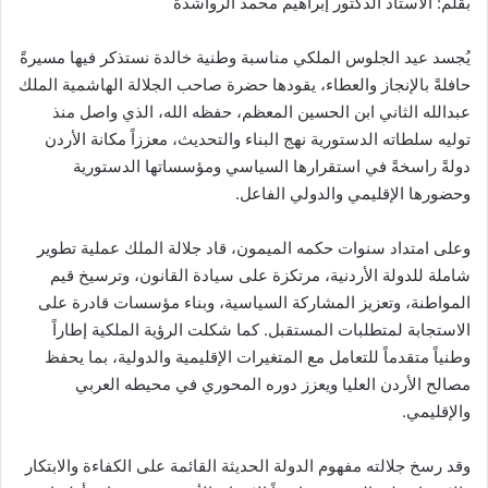
بقلم: الأستاذ الدكتور إبراهيم محمد الرواشدة
يُجسد عيد الجلوس الملكي مناسبة وطنية خالدة نستذكر فيها مسيرةً
حافلةً بالإنجاز والعطاء، يقودها حضرة صاحب الجلالة الهاشمية الملك
عبدالله الثاني ابن الحسين المعظم، حفظه الله، الذي واصل منذ
توليه سلطاته الدستورية نهج البناء والتحديث، معززاً مكانة الأردن
دولةً راسخةً في استقرارها السياسي ومؤسساتها الدستورية
وحضورها الإقليمي والدولي الفاعل.
وعلى امتداد سنوات حكمه الميمون، قاد جلالة الملك عملية تطوير
شاملة للدولة الأردنية، مرتكزة على سيادة القانون، وترسيخ قيم
المواطنة، وتعزيز المشاركة السياسية، وبناء مؤسسات قادرة على
الاستجابة لمتطلبات المستقبل. كما شكلت الرؤية الملكية إطاراً
وطنياً متقدماً للتعامل مع المتغيرات الإقليمية والدولية، بما يحفظ
مصالح الأردن العليا ويعزز دوره المحوري في محيطه العربي
والإقليمي.
وقد رسخ جلالته مفهوم الدولة الحديثة القائمة على الكفاءة والابتكار