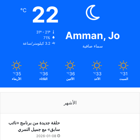
22
℃
Amman, Jo
31º - 21º
71%
3.2 كيلومتر/ساعة
سماء صافية
35
36
36
33
31
℃
℃
℃
℃
℃
السبت
الأحد
الأثنين
الثلاثاء
الأربعاء
الأشهر
حلقة جديدة من برنامج «نائب
سابق» مع جميل النمري
2026-01-08