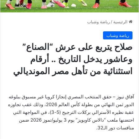
الرئيسية
/
رياضة وشباب
رياضة وشباب
صلاح يتربع على عرش “الصناع”
وعاشور يدخل التاريخ .. أرقام
استثنائية من تأهل مصر المونديالي
آفاق نيوز – حقق المنتخب المصري إنجازا كرويا غير مسبوق ببلوغه
الدور ثمن النهائي من بطولة كأس العالم 2026، وذلك عقب تجاوزه
عقبة نظيره الأسترالي بركلات الترجيح (5-3)، في المواجهة التي
احتضنها ملعب “دالاس كاوبويز” يوم 3 يوليو/تموز 2026 ضمن
منافسات دور الـ32.