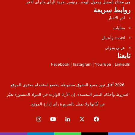
هي مفتاح للفشل ومعول للهدم ، ونؤمن بحرية الرأي والرأي الآخر
روابط سريعة
آخر الأخبار
محليات
اقتصاد وأعمال
عربي ودولي
تابعنا
Facebook | Instagram | YouTube | LinkedIn
2026 آفاق نيوز جميع الحقوق محفوظة. يخضع استخدام محتوى الموقع
لشروط وأحكام النشر المعتمدة. إن الآراء الواردة في المواد المنشورة تعبّر
عن كُتّابها ولا تمثل بالضرورة رأي إدارة الموقع.
فيسبوك
‫X
لينكدإن
‫YouTube
انستقرام