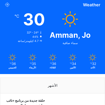
Weather
30
℃
Amman, Jo
32º - 24º
44%
4.7 كيلومتر/ساعة
سماء صافية
36
35
36
34
32
℃
℃
℃
℃
℃
الأحد
الأثنين
الثلاثاء
الأربعاء
الخميس
الأشهر
حلقة جديدة من برنامج «نائب