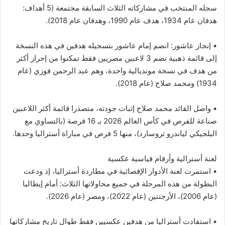
سجله المنتخب في مشاركاته الثلاث السابقة مجتمعة (5 أهداف:
هدفان عام 1934، هدف عام 1990، وهدفان عام 2018).
• إنجاز عاشور: انضم إمام عاشور بتسجيله هدفين في هذه النسخة
إلى قائمة ذهبية تضم 3 لاعبين مصريين فقط تمكنوا من إحراز أكثر
من هدف في نسخة مونديالية واحدة، وهم عبد الرحمن فوزي (عام
1934) ومحمد صلاح (عام 2018).
• واصل القائد محمد صلاح إثبات جودته، متصدرا قائمة أكثر اللاعبين
صناعة للفرص في كأس العالم 2026 بـ 16 فرصة (بالتساوي مع
البلجيكي لياندرو تروسارد)، منها 5 فرص في مباراة أستراليا وحدها.
لعنة أسترالية وأرقام قياسية عكسية
• استمرت لعنة الأدوار الإقصائية في مطاردة أستراليا، إذ ودعت
البطولة من هذه المرحلة في جميع محاولاتها الثلاث: أمام إيطاليا
(عام 2006)، الأرجنتين (عام 2022)، ومصر (عام 2026).
• استفادت أستراليا من هدفين عكسيين فقط طوال تاريخ مشاركاتها