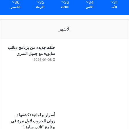
36
35
36
34
31
℃
℃
℃
℃
℃
الأحد
الأثنين
الثلاثاء
الأربعاء
الخميس
الأشهر
حلقة جديدة من برنامج «نائب
سابق» مع جميل النمري
2026-01-08
أسرار برلمانية تكشفها د.
رولى الحروب لاول مرة في
برنامج “نائب سابق”