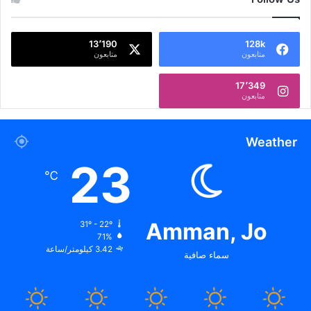
13٬190
128k
متابعون
متابعون
17٬349
متابعون
Weather
23
℃
Amman, Jo
31º - 22º
71%
3.42 كيلومتر/ساعة
سماء صافية