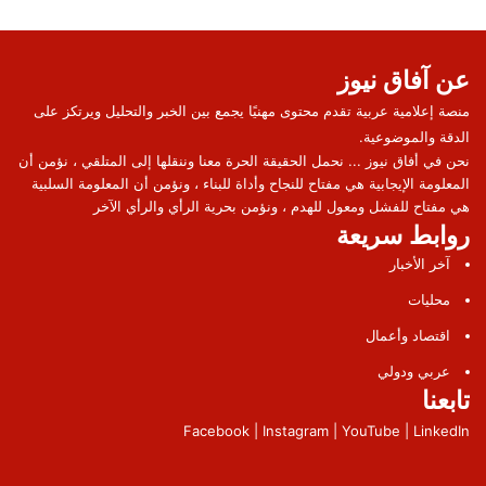
عن آفاق نيوز
منصة إعلامية عربية تقدم محتوى مهنيًا يجمع بين الخبر والتحليل ويرتكز على
الدقة والموضوعية.
نحن في أفاق نيوز ... نحمل الحقيقة الحرة معنا وننقلها إلى المتلقي ، نؤمن أن
المعلومة الإيجابية هي مفتاح للنجاح وأداة للبناء ، ونؤمن أن المعلومة السلبية
هي مفتاح للفشل ومعول للهدم ، ونؤمن بحرية الرأي والرأي الآخر
روابط سريعة
آخر الأخبار
محليات
اقتصاد وأعمال
عربي ودولي
تابعنا
Facebook | Instagram | YouTube | LinkedIn