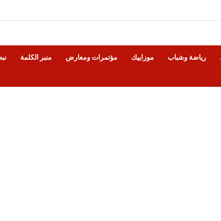
رياضة وشباب
موزاييك
مؤتمرات ومعارض
منبر الكلمة
نب