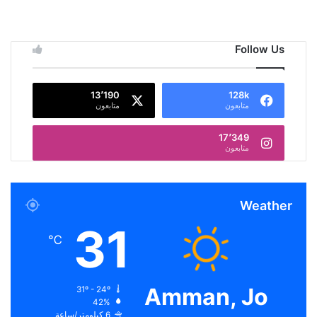
Follow Us
13٬190
128k
متابعون
متابعون
17٬349
متابعون
Weather
31
℃
Amman, Jo
31º - 24º
42%
6 كيلومتر/ساعة