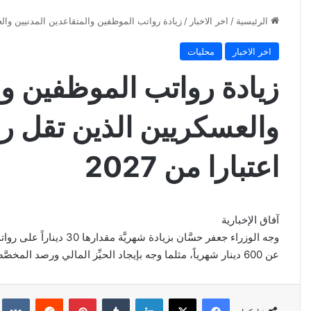
الرئيسية
/
اخر الاخبار
/
زيادة رواتب الموظفين والمتقاعدين المدنيين والعسكريين الذين ت
اخر الاخبار
محليات
زيادة رواتب الموظفين وا
اعتبارا من 2027
آفاق الإخبارية
وجه الوزراء جعفر حسَّان ب
عن 600 دينار شهرياً، مثلما وجه بإيجاد الحيِّز المالي ورصد المخصَّصات المطلوبة لتحقيق ذلك في موازنة عام 2027م
فيسبوك
‫X
لينكدإن
‏Tumblr
بينتيريست
‏Reddit
‏kte