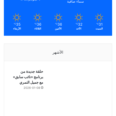
سماء صافية
35
36
36
32
31
℃
℃
℃
℃
℃
السبت
الأحد
الأثنين
الثلاثاء
الأربعاء
الأشهر
حلقة جديدة من
برنامج «نائب سابق»
مع جميل النمري
2026-01-08