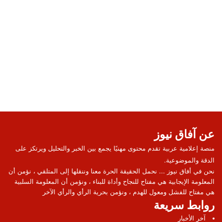
عن آفاق نيوز
منصة إعلامية عربية تقدم محتوى مهنيًا يجمع بين الخبر والتحليل ويرتكز على
الدقة والموضوعية.
نحن في أفاق نيوز ... نحمل الحقيقة الحرة معنا وننقلها إلى المتلقي ، نؤمن أن
المعلومة الإيجابية هي مفتاح للنجاح وأداة للبناء ، ونؤمن أن المعلومة السلبية
هي مفتاح للفشل ومعول للهدم ، ونؤمن بحرية الرأي والرأي الآخر
روابط سريعة
آخر الأخبار