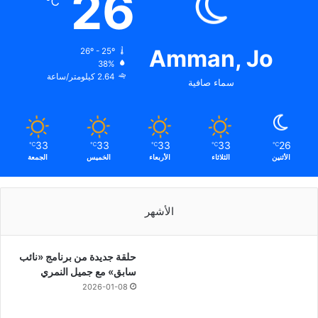
26
℃
Amman, Jo
26º - 25º
38%
2.64 كيلومتر/ساعة
سماء صافية
33
33
33
33
26
℃
℃
℃
℃
℃
الأثنين
الثلاثاء
الأربعاء
الخميس
الجمعة
الأشهر
حلقة جديدة من برنامج «نائب
سابق» مع جميل النمري
2026-01-08