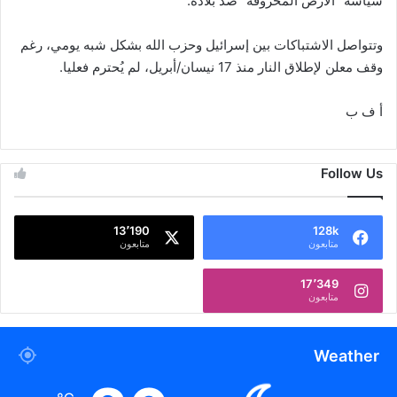
سياسة “الأرض المحروقة” ضد بلاده.
وتتواصل الاشتباكات بين إسرائيل وحزب الله بشكل شبه يومي، رغم
وقف معلن لإطلاق النار منذ 17 نيسان/أبريل، لم يُحترم فعليا.
أ ف ب
Follow Us
13٬190
128k
متابعون
متابعون
17٬349
متابعون
Weather