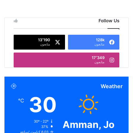
Follow Us
13٬190
128k
متابعون
متابعون
17٬349
متابعون
Weather
30
℃
Amman, Jo
30º - 22º
37%
6.03 كيلومتر/ساعة