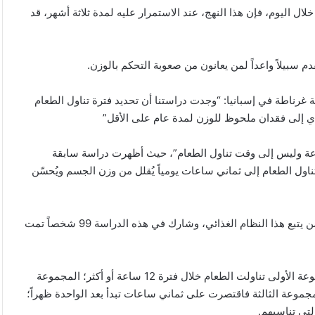
لال اليوم، فإن هذا النهج، عند الاستمرار عليه لمدة ثلاثة أشهر، قد
قدم سبيلاً واعداً لمن يعانون من صعوبة التحكم بالوزن.
ة غرناطة في إسبانيا: “وجدت دراستنا أن تحديد فترة تناول الطعام
ي إلى فقدان ملحوظ للوزن لمدة عام على الأقل”
 “يُمكن عزو هذه الفوائد إلى فترة الصيام التي تبلغ 16 ساعة وليس إلى وقت تناول الطعام”، حيث أظهرت دراسة سابقة
اول الطعام إلى ثماني ساعات يومياً يُقلل من وزن الجسم ويُحسّن
وتناولت دراستهم الأخيرة الآثار طويلة المدى على مدار 12 شهراً لمن يتبع هذا النظام الغذائي، وشارك في هذه الدراسة 99 شخصاً تمت
وتم تقسيم المشاركين إلى أربع مجموعات لمدة 12 أسبوعاً: المجموعة الأولى تناولت الطعام خلال فترة 12 ساعة أو أكثر؛ المجموعة
مجموعة الثالثة فاقتصرت على ثماني ساعات تبدأ بعد الواحدة ظهراً؛
لتي تناسبهم.