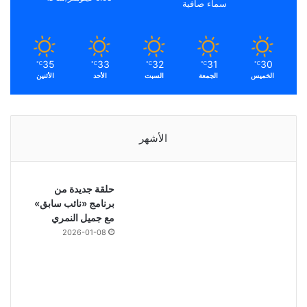
سماء صافية
35
33
32
31
30
℃
℃
℃
℃
℃
الخميس
الجمعة
السبت
الأحد
الأثنين
الأشهر
حلقة جديدة من
برنامج «نائب سابق»
مع جميل النمري
2026-01-08