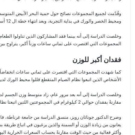
وقُدّمت لجميع المجموعات نصائح حول حمية البحر الأبيض المتو
ومحيط الخصر والورك في بداية التجربة، وبعد انتهاء خطة ال 12 أسبوعاً، وبعد 12 شهراً.
المجموعات التي اقتصرت على ثماني ساعات وزناً أكبر، يتراوح بين 3 و4 كيلوغرامات
فقدان أكبر للوزن
كما شهدت المجموعات التي اقتصرت على ثماني ساعات انخفاضاً 
الأشخاص الذين اتبعوا نظام الصيام المتقطع قللوا محيط الورك لديهم بب
مقارنةً بفقدان حوالي 2 كيلوغرام في المجموعتين اللتين اتبعتا نظام الصيام المتقطع في وقت مبكر ومتأخر.
وصرح الدكتور جوناثان رويز، منسق الدراسة من جامعة غرناطة، قائلاً
يعانون من زيادة الوزن أو السمنة والذين يرغبون في اتباع طريقة ب
وأكثر فعالية من حيث الوقت مقارنةً بحساب السعرات الحرارية الي