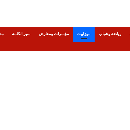
رياضة وشباب
موزاييك
مؤتمرات ومعارض
منبر الكلمة
نب