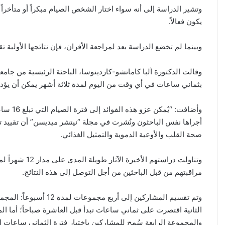
وتشير الدراسة إلى أنه سواء اختار الشخص الصيام مبكراً أو متأخراً خ
يكون فعالاً.
وبينما لم تخضع الدراسة بعد لمراجعة الأقران، فإن نتائجها الأولية ت
وقالت الدكتورة ألبا كاماتشو-كاردينوسا، الباحثة الرئيسية من جامع
بثماني ساعات في أي وقت من اليوم لمدة ثلاثة أشهر يمكن أن يؤد
وأضافت:
أجراها نفس الباحثون ونُشرت في مجلة “نيتشر ميديسن” أن تقييد تن
صحة القلب والأوعية الدموية والتمثيل الغذائي.
مراقبتهم من قبل الباحثين من أجل التوصل إلى هذه النتائج.
الثانية اقتصرت على ثماني ساعات تبدأ قبل العاشرة صباحاً؛ أما ال
والمجموعة الرابعة سُمح للمشاركين باختيار فترة الثماني ساعات ا