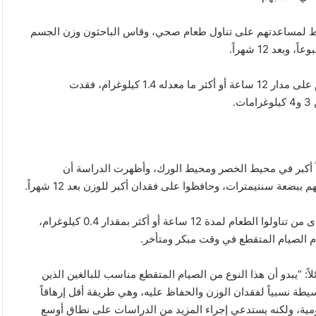
سط لمساعدتهم على تناول طعام صحي، وقاس الباحثون وزن الجسم
وخلصت الدراسة إلى أنه بينما فقد المشاركون الذين تناولوا الطعام على مدار 12 ساعة أو أكثر ما معدله 1.4 كيلوغرام، فقدت
.
أكبر في محيط الخصر ومحيط الورك، وأظهرت الدراسة أن
ضعة سنتيمترات، وحافظوا على فقدان أكبر للوزن بعد 12 شهراً.
وخلصت الدراسة إلى أنه بعد مرور عام، زاد متوسط وزن الجسم لدى من تناولوا الطعام لمدة 12 ساعة أو أكثر بمقدار 0.4 كيلوغرام،
: “يبدو أن هذا النوع من الصيام المتقطع مناسب للبالغين الذين
سيطة نسبياً لفقدان الوزن والحفاظ عليه، وهي طريقة أقل إرهاقاً
ومية، ولكنه يستدعي إجراء المزيد من الدراسات على نطاق أوسع