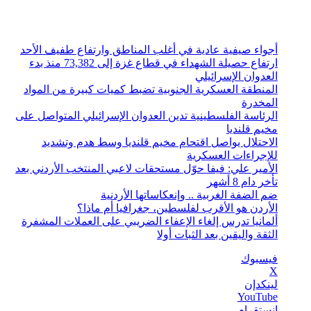
الجمعة, أغسطس 7 2026
أخبار عاجلة
أجواء صيفية عادية في أغلب المناطق وارتفاع طفيف الأحد
ارتفاع حصيلة الشهداء في قطاع غزة إلى 73,382 منذ بدء
العدوان الإسرائيلي
المنطقة العسكرية الجنوبية تضبط كميات كبيرة من المواد
المخدرة
الرئاسة الفلسطينية تدين العدوان الإسرائيلي المتواصل على
مخيم قلنديا
الاحتلال يواصل اقتحام مخيم قلنديا وسط هدم وتشديد
للإجراءات العسكرية
الأمير علي: فيفا حوّل مستحقات لاعبي المنتخب الأردني بعد
تأخر دام 8 أشهر
ضم الضفة الغربية .. وإنعكاساتها الأردنية
الأردن هو الأقرب لفلسطين، جغرافيا أم ماذا؟
ألمانيا تدرس إلغاء الإعفاء الضريبي على العملات المشفرة
الثقة واليقين بعد الثبات أولا
فيسبوك
‫X
لينكدإن
‫YouTube
انستقرام