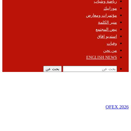
رياضة وشباب
موزاييك
مؤتمرات ومعارض
منبر الكلمة
نبض المجتمع
استديو افاق
وفيات
من نحن
ENGLISH NEWS
بحث عن
QFEX 2026