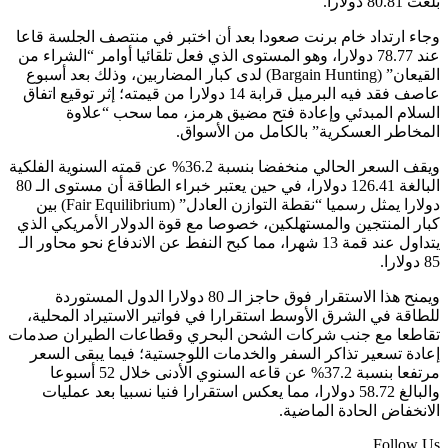
بلغت 80.81 دولارا.
وجاء ارتداد خام برنت صعودا بعد أن اختبر في منتصف الجلسة قاعا
عند 78.77 دولارا، وهو المستوى الذي فعل تلقائيا أوامر “الشراء من
القيعان” (Bargain Hunting) لدى كبار المضاربين، وذلك بعد أسبوع
عاصف فقد فيه البرميل قرابة 14 دولارا من قيمته؛ إثر توقيع اتفاق
السلام المبدئي وإعادة فتح مضيق هرمز، مما سحب “علاوة
المخاطر العسكرية” بالكامل من الأسواق.
ويقف السعر الحالي منخفضا بنسبة 36.2% عن قمته السنوية الفلكية
البالغة 126.41 دولارا، في حين يعتبر خبراء الطاقة أن مستوى الـ 80
دولارا يمثل رسميا “نقطة التوازن العادل” (Fair Equilibrium) بين
كبار المنتجين والمستهلكين، خصوصا مع قوة الدولار الأمريكي الذي
يتداول عند قمة 13 شهرا، مما كبح النفط عن الاندفاع نحو محاور الـ
85 دولارا.
ويمنح هذا الاستقرار فوق حاجز الـ 80 دولارا الدول المستوردة
للطاقة في الشرق الأوسط استقرارا في فواتير الاستيراد المحلية،
تقاطعا مع جنب شركات الشحن البحري وقطاعات الطيران صدمات
إعادة تسعير تذاكر السفر والخدمات اللوجستية؛ فيما يبقى السعر
مرتفعا بنسبة 37.2% عن قاعه السنوي الأدنى خلال 52 أسبوعا
والبالغ 58.72 دولارا، مما يعكس استقرارا فنيا نسبيا بعد عمليات
الانخفاض الحادة الماضية.
Follow Us