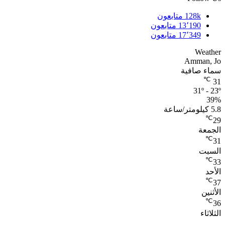
128k
متابعون
13٬190
متابعون
17٬349
متابعون
Weather
Amman, Jo
سماء صافية
℃
31
31º - 23º
39%
5.8 كيلومتر/ساعة
℃
29
الجمعة
℃
31
السبت
℃
33
الأحد
℃
37
الأثنين
℃
36
الثلاثاء