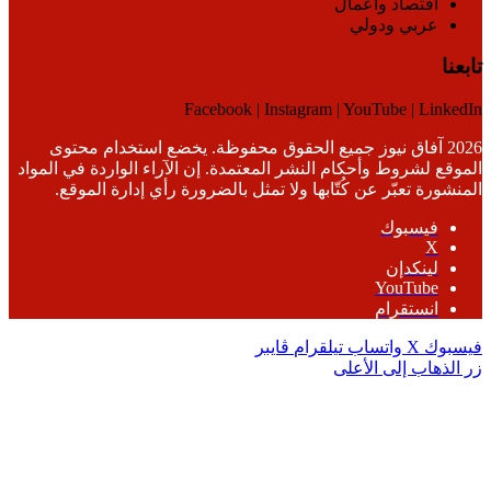
اقتصاد وأعمال
عربي ودولي
تابعنا
Facebook | Instagram | YouTube | LinkedIn
2026 آفاق نيوز جميع الحقوق محفوظة. يخضع استخدام محتوى
الموقع لشروط وأحكام النشر المعتمدة. إن الآراء الواردة في المواد
المنشورة تعبّر عن كُتّابها ولا تمثل بالضرورة رأي إدارة الموقع.
فيسبوك
‫X
لينكدإن
‫YouTube
انستقرام
فيسبوك
‫X
واتساب
تيلقرام
ڤايبر
زر الذهاب إلى الأعلى