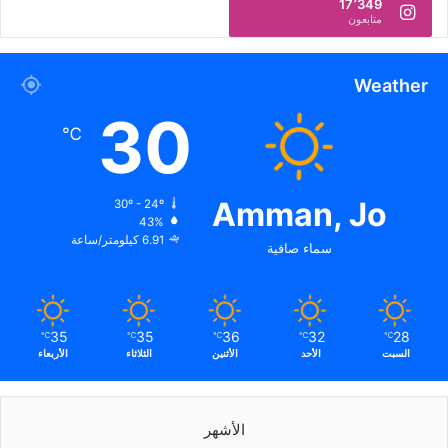
17٬349
متابعون
Weather
30
℃
Amman, Jo
30º - 24º
43%
6.91 كيلومتر/ساعة
سماء صافية
35
35
36
32
28
℃
℃
℃
℃
℃
السبت
الأحد
الأثنين
الثلاثاء
الأربعاء
الأشهر