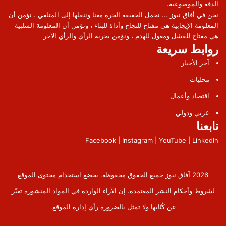
الدقة والموضوعية.
نحن في أفاق نيوز ... نحمل الحقيقة الحرة معنا وننقلها إلى المتلقي ، نؤمن أن
المعلومة الإيجابية هي مفتاح للنجاح وأداة للبناء ، ونؤمن أن المعلومة السلبية
هي مفتاح للفشل ومعول للهدم ، ونؤمن بحرية الرأي والرأي الآخر
روابط سريعة
آخر الأخبار
محليات
اقتصاد وأعمال
عربي ودولي
تابعنا
Facebook | Instagram | YouTube | LinkedIn
2026 آفاق نيوز جميع الحقوق محفوظة. يخضع استخدام محتوى الموقع
لشروط وأحكام النشر المعتمدة. إن الآراء الواردة في المواد المنشورة تعبّر
عن كُتّابها ولا تمثل بالضرورة رأي إدارة الموقع.