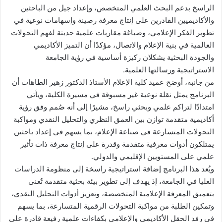
الراسخ بدعم البحث العلمي المتخصص، وإعداد جيل من الباحثين
والأكاديميين القادرين على إنتاج معرفة رصينة وإسهامات نوعية في
تطوير الفكر الإعلامي، وصياغة مقاربات علمية حديثة لفهم التحولات
العالمية في بنية الإعلام والاتصال، مؤكدًا أن التميز الأكاديمي
والجودة البحثية يشكلان ركيزة أساسية في رؤية الجامعة
الاستراتيجية ورسالتها العلمية.
من جانبه، أوضح عميد كلية الإعلام الأستاذ الدكتور زهير الطاهات أن
البرنامج يمثل نقلة نوعية غير مسبوقة في مسيرة الكلية، ويأتي
امتدادًا لتراكم علمي وبحثي راسخ، مشيرًا إلى أنه صُمم وفق رؤية
أكاديمية متقدمة توازن بين العمق النظري والتحليل النقدي ومواكبة
التحولات المتسارعة في صناعة الإعلام، بما يسهم في إعداد باحثين
يمتلكون أدوات معرفية متقدمة وقدرة على إنتاج معرفة ذات تأثير
علمي على المستويين الإقليمي والدولي.
ويُعد هذا البرنامج إضافة استراتيجية راسخة إلى منظومة الدراسات
العليا في الجامعة، إذ يهدف إلى تطوير بيئة بحثية متقدمة تُعنى
بتعميق المعرفة الإعلامية المتخصصة، وتعزيز أدوات التحليل النقدي،
وتمكين الطلبة من مواكبة التحولات الرقمية المتسارعة، بما يسهم
في رفد الحقل الأكاديمي والإعلامي بكفاءات علمية رفيعة قادرة على