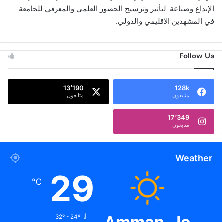
الإبداع وصناعة التأثير وترسيخ الحضور العلمي والمعرفي للجامعة
في المشهدين الإقليمي والدولي.
Follow Us
13٬190
128k
متابعون
متابعون
17٬349
متابعون
Weather
29
℃
Amman, Jo
32º - 24º