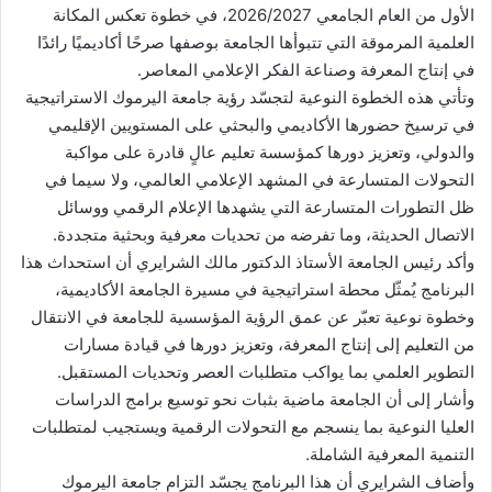
الأول من العام الجامعي 2026/2027، في خطوة تعكس المكانة
العلمية المرموقة التي تتبوأها الجامعة بوصفها صرحًا أكاديميًا رائدًا
في إنتاج المعرفة وصناعة الفكر الإعلامي المعاصر.
وتأتي هذه الخطوة النوعية لتجسّد رؤية جامعة اليرموك الاستراتيجية
في ترسيخ حضورها الأكاديمي والبحثي على المستويين الإقليمي
والدولي، وتعزيز دورها كمؤسسة تعليم عالٍ قادرة على مواكبة
التحولات المتسارعة في المشهد الإعلامي العالمي، ولا سيما في
ظل التطورات المتسارعة التي يشهدها الإعلام الرقمي ووسائل
الاتصال الحديثة، وما تفرضه من تحديات معرفية وبحثية متجددة.
وأكد رئيس الجامعة الأستاذ الدكتور مالك الشرايري أن استحداث هذا
البرنامج يُمثّل محطة استراتيجية في مسيرة الجامعة الأكاديمية،
وخطوة نوعية تعبّر عن عمق الرؤية المؤسسية للجامعة في الانتقال
من التعليم إلى إنتاج المعرفة، وتعزيز دورها في قيادة مسارات
التطوير العلمي بما يواكب متطلبات العصر وتحديات المستقبل.
وأشار إلى أن الجامعة ماضية بثبات نحو توسيع برامج الدراسات
العليا النوعية بما ينسجم مع التحولات الرقمية ويستجيب لمتطلبات
التنمية المعرفية الشاملة.
وأضاف الشرايري أن هذا البرنامج يجسّد التزام جامعة اليرموك