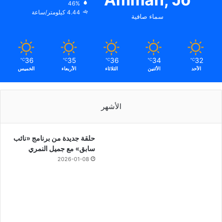
46%
4.44 كيلومتر/ساعة
سماء صافية
36
35
36
34
32
℃
℃
℃
℃
℃
الأحد
الأثنين
الثلاثاء
الأربعاء
الخميس
الأشهر
حلقة جديدة من برنامج «نائب
سابق» مع جميل النمري
2026-01-08