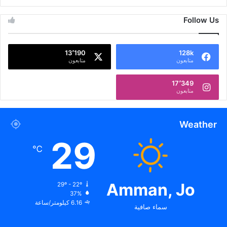
Follow Us
13٬190
128k
متابعون
متابعون
17٬349
متابعون
Weather
29
℃
Amman, Jo
29º - 22º
37%
6.16 كيلومتر/ساعة
سماء صافية