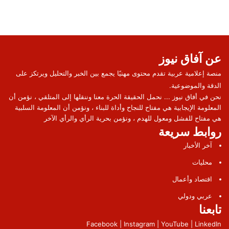
عن آفاق نيوز
منصة إعلامية عربية تقدم محتوى مهنيًا يجمع بين الخبر والتحليل ويرتكز على
الدقة والموضوعية.
نحن في أفاق نيوز ... نحمل الحقيقة الحرة معنا وننقلها إلى المتلقي ، نؤمن أن
المعلومة الإيجابية هي مفتاح للنجاح وأداة للبناء ، ونؤمن أن المعلومة السلبية
هي مفتاح للفشل ومعول للهدم ، ونؤمن بحرية الرأي والرأي الآخر
روابط سريعة
آخر الأخبار
محليات
اقتصاد وأعمال
عربي ودولي
تابعنا
Facebook | Instagram | YouTube | LinkedIn