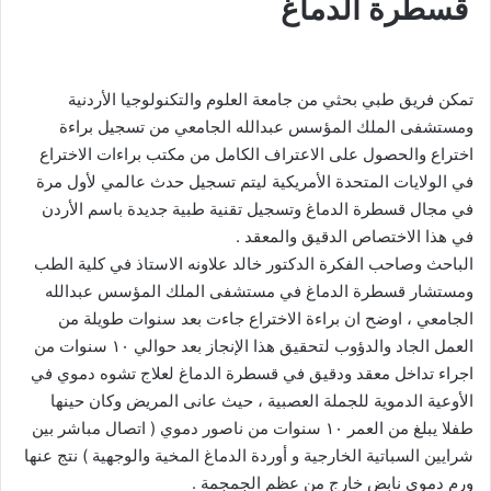
قسطرة الدماغ
تمكن فريق طبي بحثي من جامعة العلوم والتكنولوجيا الأردنية
ومستشفى الملك المؤسس عبدالله الجامعي من تسجيل براءة
اختراع والحصول على الاعتراف الكامل من مكتب براءات الاختراع
في الولايات المتحدة الأمريكية ليتم تسجيل حدث عالمي لأول مرة
في مجال قسطرة الدماغ وتسجيل تقنية طبية جديدة باسم الأردن
في هذا الاختصاص الدقيق والمعقد .
الباحث وصاحب الفكرة الدكتور خالد علاونه الاستاذ في كلية الطب
ومستشار قسطرة الدماغ في مستشفى الملك المؤسس عبدالله
الجامعي ، اوضح ان براءة الاختراع جاءت بعد سنوات طويلة من
العمل الجاد والدؤوب لتحقيق هذا الإنجاز بعد حوالي ١٠ سنوات من
اجراء تداخل معقد ودقيق في قسطرة الدماغ لعلاج تشوه دموي في
الأوعية الدموية للجملة العصبية ، حيث عانى المريض وكان حينها
طفلا يبلغ من العمر ١٠ سنوات من ناصور دموي ( اتصال مباشر بين
شرايين السباتية الخارجية و أوردة الدماغ المخية والوجهية ) نتج عنها
ورم دموي نابض خارج من عظم الجمجمة .