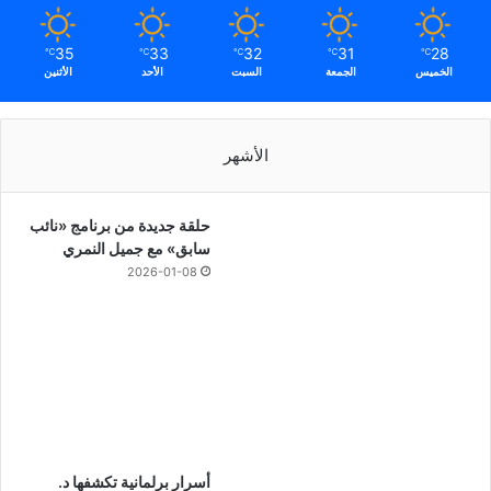
35
33
32
31
28
℃
℃
℃
℃
℃
الخميس
الجمعة
السبت
الأحد
الأثنين
الأشهر
حلقة جديدة من برنامج «نائب
سابق» مع جميل النمري
2026-01-08
أسرار برلمانية تكشفها د.