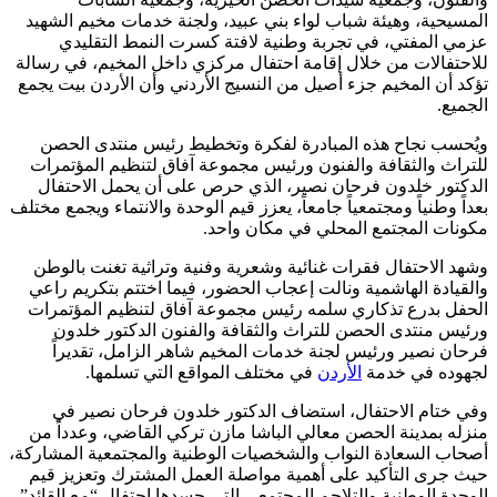
المسيحية، وهيئة شباب لواء بني عبيد، ولجنة خدمات مخيم الشهيد
عزمي المفتي، في تجربة وطنية لافتة كسرت النمط التقليدي
للاحتفالات من خلال إقامة احتفال مركزي داخل المخيم، في رسالة
تؤكد أن المخيم جزء أصيل من النسيج الأردني وأن الأردن بيت يجمع
الجميع.
ويُحسب نجاح هذه المبادرة لفكرة وتخطيط رئيس منتدى الحصن
للتراث والثقافة والفنون ورئيس مجموعة آفاق لتنظيم المؤتمرات
الدكتور خلدون فرحان نصير، الذي حرص على أن يحمل الاحتفال
بعداً وطنياً ومجتمعياً جامعاً، يعزز قيم الوحدة والانتماء ويجمع مختلف
مكونات المجتمع المحلي في مكان واحد.
وشهد الاحتفال فقرات غنائية وشعرية وفنية وتراثية تغنت بالوطن
والقيادة الهاشمية ونالت إعجاب الحضور، فيما اختتم بتكريم راعي
الحفل بدرع تذكاري سلمه رئيس مجموعة آفاق لتنظيم المؤتمرات
ورئيس منتدى الحصن للتراث والثقافة والفنون الدكتور خلدون
فرحان نصير ورئيس لجنة خدمات المخيم شاهر الزامل، تقديراً
لجهوده في خدمة
الأردن
في مختلف المواقع التي تسلمها.
وفي ختام الاحتفال، استضاف الدكتور خلدون فرحان نصير في
منزله بمدينة الحصن معالي الباشا مازن تركي القاضي، وعدداً من
أصحاب السعادة النواب والشخصيات الوطنية والمجتمعية المشاركة،
حيث جرى التأكيد على أهمية مواصلة العمل المشترك وتعزيز قيم
الوحدة الوطنية والتلاحم المجتمعي التي جسدها احتفال “مع القائد”،