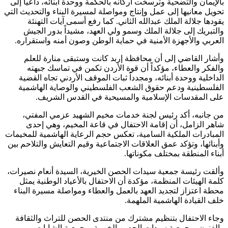
بالإيمان والتضحية وترسخت أركانه بالحكمة ووحدة أبنائه، داعياً إلى
تحويل معانيها إلى عمل وإنتاج ومواصلة لمسيرة البناء والتحديث التي
يقودها جلالة الملك عبدالله الثاني. كما رفع أسمى آيات التهنئة
والتبريك إلى جلالة الملك وسمو ولي العهد، مشيداً بدور الجيش
العربي والأجهزة الأمنية في حماية الوطن وصون أمنه واستقراره.
وأشار القاضي إلى أن محافظة إربد كانت وستبقى منارة للعلم
والفكر والعطاء، مؤكداً أن قوة الأردن تكمن في تماسك جبهته
الداخلية ووحدة أبنائه، ومجدداً ثبات الموقف الأردني تجاه القضية
الفلسطينية ودعم حقوق الشعب الفلسطيني والوصاية الهاشمية
على المقدسات الإسلامية والمسيحية في القدس الشريف.
من جانبه، أكد رئيس لجنة خدمات مخيم الشهيد عزمي المفتي،
شاهر الزامل، أن إقامة الاحتفال في قاعة المخيم، وهي إحدى
المبادرات الملكية السامية، تعكس حجم الرعاية الهاشمية للمخيمات
وأبنائها، وتؤكد عمق العلاقات الاجتماعية وقيم التعايش والتلاحم بين
أبناء المنطقة بمختلف مكوناتها.
وألقت رئيسة جمعية سيدات الحصن الخيرية، السيدة أنعام نصيرات،
كلمة الهيئات المنظمة، مؤكدة أن الاحتفال بالأعياد الوطنية يمثل
محطة اعتزاز لتجديد العهد بالعمل والعطاء ومواصلة مسيرة البناء
خلف القيادة الهاشمية الملهمة.
وجاء الاحتفال بتنظيم مشترك من منتدى الحصن للتراث والثقافة
والفنون، وجمعية سيدات الحصن الخيرية، وجمعية الشابات