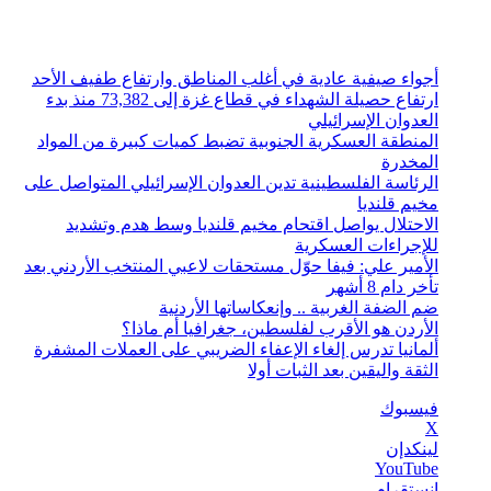
الجمعة, أغسطس 7 2026
أخبار عاجلة
أجواء صيفية عادية في أغلب المناطق وارتفاع طفيف الأحد
ارتفاع حصيلة الشهداء في قطاع غزة إلى 73,382 منذ بدء
العدوان الإسرائيلي
المنطقة العسكرية الجنوبية تضبط كميات كبيرة من المواد
المخدرة
الرئاسة الفلسطينية تدين العدوان الإسرائيلي المتواصل على
مخيم قلنديا
الاحتلال يواصل اقتحام مخيم قلنديا وسط هدم وتشديد
للإجراءات العسكرية
الأمير علي: فيفا حوّل مستحقات لاعبي المنتخب الأردني بعد
تأخر دام 8 أشهر
ضم الضفة الغربية .. وإنعكاساتها الأردنية
الأردن هو الأقرب لفلسطين، جغرافيا أم ماذا؟
ألمانيا تدرس إلغاء الإعفاء الضريبي على العملات المشفرة
الثقة واليقين بعد الثبات أولا
فيسبوك
‫X
لينكدإن
‫YouTube
انستقرام