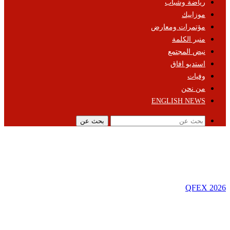
رياضة وشباب
موزاييك
مؤتمرات ومعارض
منبر الكلمة
نبض المجتمع
استديو افاق
وفيات
من نحن
ENGLISH NEWS
بحث عن
QFEX 2026