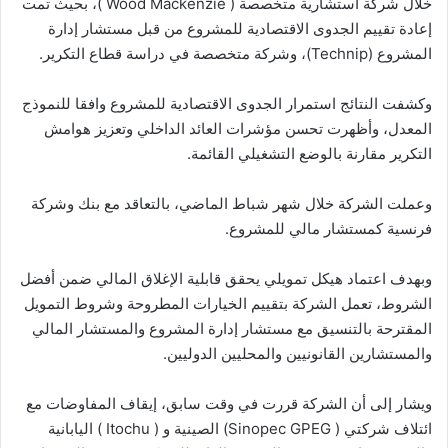
خلال شركة استشارية متخصصة ( Wood Mackenzie )، بحيث تمت
إعادة تقييم الجدوى الاقتصادية للمشروع من قبل مستشار إدارة
المشروع (Technip)، وشركة متخصصة في دراسة قطاع التكرير.
وكشفت النتائج استمرار الجدوى الاقتصادية للمشروع وافقا للنموذج
المعدل، وأظهرت تحسن مؤشرات العائد الداخلي وتعزيز هوامش
التكرير مقارنة بالوضع التشغيلي القائمة.
وعملت الشركة خلال شهر شباط الماضي، بالتعاقد مع بنك وشركة
فرنسية كمستشار مالي للمشروع.
وبهدف اعتماد هيكل تمويلي يحقق قابلية الإغلاق المالي ضمن أفضل
الشروط، تعمل الشركة بتقييم الخيارات المطروحة وشروط التمويل
المقترحة بالتنسيق مع مستشار إدارة المشروع والمستشار المالي
والمستشارين القانونيين والمحليين الدوليين.
ويشار إلى أن الشركة قررت في وقت سابق، إيقاف المفاوضات مع
ائتلاف شركتي ( Sinopec GPEG) الصينية و ( Itochu ) اليابانية