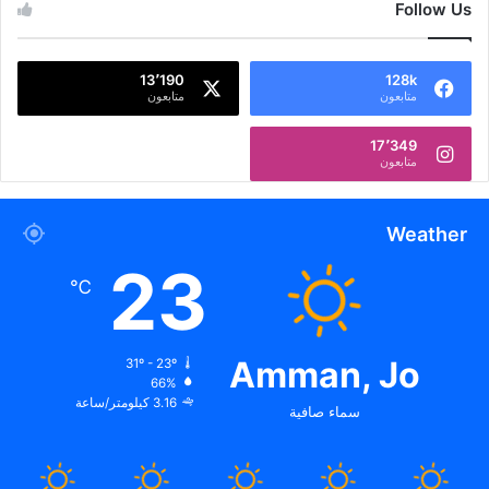
Follow Us
13٬190
128k
متابعون
متابعون
17٬349
متابعون
Weather
23
℃
Amman, Jo
31º - 23º
66%
3.16 كيلومتر/ساعة
سماء صافية