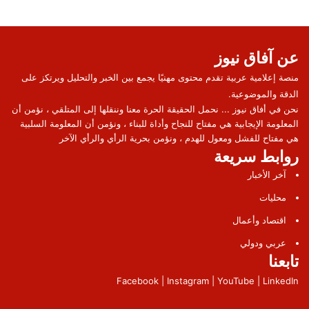
عن آفاق نيوز
منصة إعلامية عربية تقدم محتوى مهنيًا يجمع بين الخبر والتحليل ويرتكز على
الدقة والموضوعية.
نحن في أفاق نيوز ... نحمل الحقيقة الحرة معنا وننقلها إلى المتلقي ، نؤمن أن
المعلومة الإيجابية هي مفتاح للنجاح وأداة للبناء ، ونؤمن أن المعلومة السلبية
هي مفتاح للفشل ومعول للهدم ، ونؤمن بحرية الرأي والرأي الآخر
روابط سريعة
آخر الأخبار
محليات
اقتصاد وأعمال
عربي ودولي
تابعنا
Facebook | Instagram | YouTube | LinkedIn