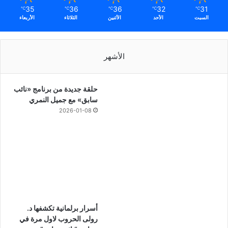
35
36
36
32
31
℃
℃
℃
℃
℃
السبت
الأحد
الأثنين
الثلاثاء
الأربعاء
الأشهر
حلقة جديدة من برنامج «نائب
سابق» مع جميل النمري
2026-01-08
أسرار برلمانية تكشفها د.
رولى الحروب لاول مرة في