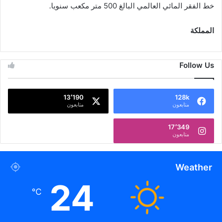
خط الفقر المائي العالمي البالغ 500 متر مكعب سنويا.
المملكة
Follow Us
13٬190
128k
متابعون
متابعون
17٬349
متابعون
Weather
24
℃