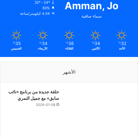
Amman, Jo
32º - 24º
60%
4.04 كيلومتر/ساعة
سماء صافية
35
34
36
34
32
℃
℃
℃
℃
℃
الأحد
الأثنين
الثلاثاء
الأربعاء
الخميس
الأشهر
حلقة جديدة من برنامج «نائب
سابق» مع جميل النمري
2026-01-08