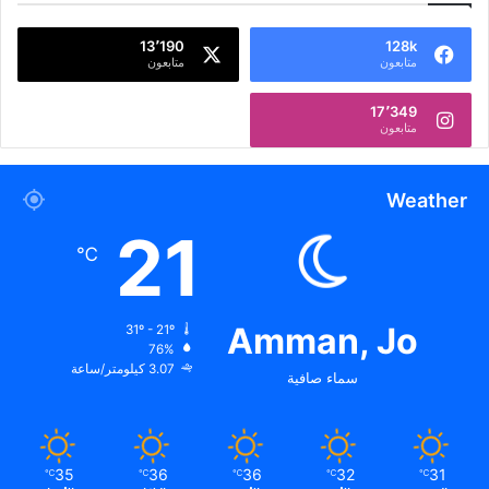
13٬190
128k
متابعون
متابعون
17٬349
متابعون
Weather
21
℃
Amman, Jo
31º - 21º
76%
3.07 كيلومتر/ساعة
سماء صافية
35
36
36
32
31
℃
℃
℃
℃
℃