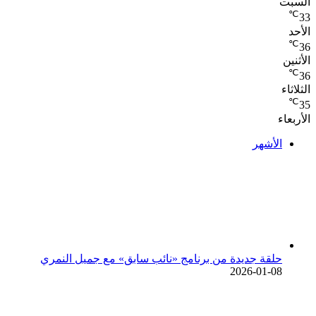
السبت
℃
33
الأحد
℃
36
الأثنين
℃
36
الثلاثاء
℃
35
الأربعاء
الأشهر
حلقة جديدة من برنامج «نائب سابق» مع جميل النمري
2026-01-08