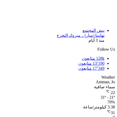
نبض المجتمع
تهانينا (ميار) .. مبروك التخرج
منذ 3 أيام
Follow Us
128k
متابعون
13٬190
متابعون
17٬349
متابعون
Weather
Amman, Jo
سماء صافية
℃
22
31º - 21º
70%
3.38 كيلومتر/ساعة
℃
31