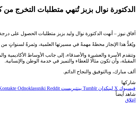
الدكتورة نوال بزبز تُنهي متطلبات التخرج من
اَفاق نيوز – أنهت الدكتورة نوال وليد بزبز متطلبات الحصول على درج
ويُعَدُّ هذا الإنجاز محطةً مهمةً في مسيرتها العلمية، وثمرةً لسنواتٍ
وتتقدم الأسرة والعشيرة والأصدقاء، إلى جانب الأوساط الأكاديمية والمج
المقبلة، وأن تكون مثالًا للعطاء والتميز في خدمة الوطن والإنسانية.
ألف مبارك، وبالتوفيق والنجاح الدائم.
شاركها
فيسبوك
‫X
لينكدإن
بينتيريست
Odnoklassniki
شاهد أيضاً
إغلاق