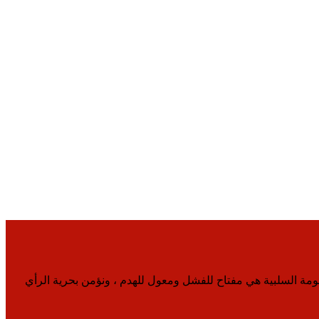
لمعلومة السلبية هي مفتاح للفشل ومعول للهدم ، ونؤمن بحرية الرأي