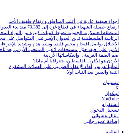
السبت, أغسطس 8 2026
أخبار عاجلة
أجواء صيفية عادية في أغلب المناطق وارتفاع طفيف الأحد
ارتفاع حصيلة الشهداء في قطاع غزة إلى 73,382 منذ بدء العدوان الإسرائيلي
المنطقة العسكرية الجنوبية تضبط كميات كبيرة من المواد المخ
الرئاسة الفلسطينية تدين العدوان الإسرائيلي المتواصل على مخي
الاحتلال يواصل اقتحام مخيم قلنديا وسط هدم وتشديد للإجراءا
الأمير علي: فيفا حوّل مستحقات لاعبي المنتخب الأردني بعد تأخر دام 
ضم الضفة الغربية .. وإنعكاساتها الأردنية
الأردن هو الأقرب لفلسطين، جغرافيا أم ماذا؟
ألمانيا تدرس إلغاء الإعفاء الضريبي على العملات المشفرة
الثقة واليقين بعد الثبات أولا
فيسبوك
‫X
لينكدإن
‫YouTube
انستقرام
تسجيل الدخول
مقال عشوائي
إضافة عمود جانبي
القائمة