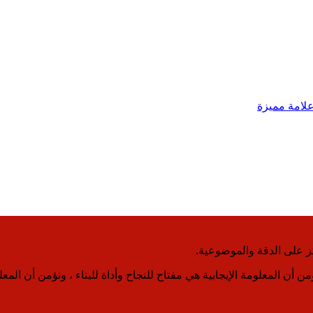
لامة مميزة
كز على الدقة والموضوعية.
نؤمن أن المعلومة الإيجابية هي مفتاح للنجاح وأداة للبناء ، ونؤمن أن ا