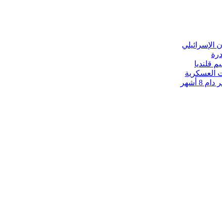
درة
م قلنديا
ت العسكرية
8 أشهر