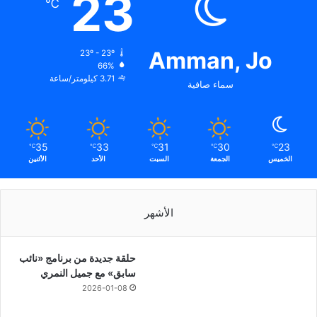
23
℃
Amman, Jo
23º - 23º
66%
3.71 كيلومتر/ساعة
سماء صافية
35
33
31
30
23
℃
℃
℃
℃
℃
الخميس
الجمعة
السبت
الأحد
الأثنين
الأشهر
حلقة جديدة من برنامج «نائب
سابق» مع جميل النمري
2026-01-08