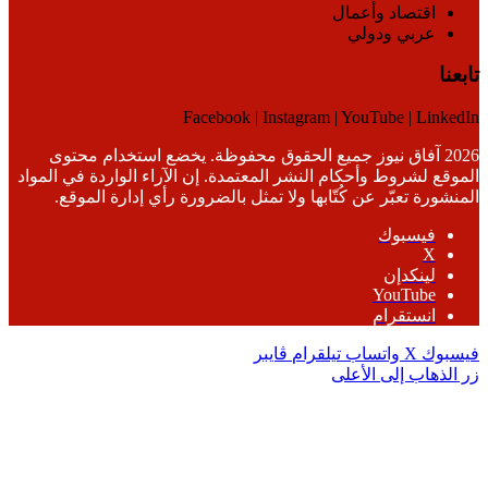
اقتصاد وأعمال
عربي ودولي
تابعنا
Facebook | Instagram | YouTube | LinkedIn
2026 آفاق نيوز جميع الحقوق محفوظة. يخضع استخدام محتوى
الموقع لشروط وأحكام النشر المعتمدة. إن الآراء الواردة في المواد
المنشورة تعبّر عن كُتّابها ولا تمثل بالضرورة رأي إدارة الموقع.
فيسبوك
‫X
لينكدإن
‫YouTube
انستقرام
فيسبوك
‫X
واتساب
تيلقرام
ڤايبر
زر الذهاب إلى الأعلى