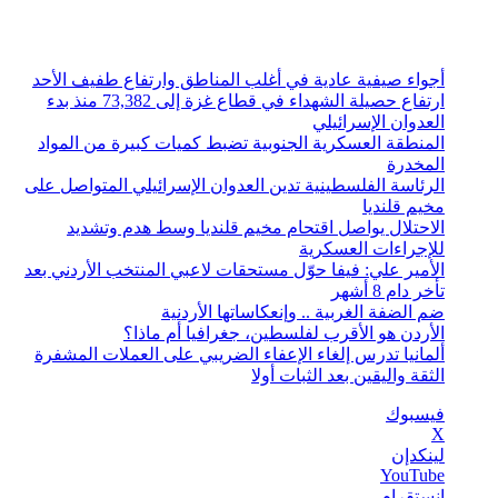
الجمعة, أغسطس 7 2026
أخبار عاجلة
أجواء صيفية عادية في أغلب المناطق وارتفاع طفيف الأحد
ارتفاع حصيلة الشهداء في قطاع غزة إلى 73,382 منذ بدء
العدوان الإسرائيلي
المنطقة العسكرية الجنوبية تضبط كميات كبيرة من المواد
المخدرة
الرئاسة الفلسطينية تدين العدوان الإسرائيلي المتواصل على
مخيم قلنديا
الاحتلال يواصل اقتحام مخيم قلنديا وسط هدم وتشديد
للإجراءات العسكرية
الأمير علي: فيفا حوّل مستحقات لاعبي المنتخب الأردني بعد
تأخر دام 8 أشهر
ضم الضفة الغربية .. وإنعكاساتها الأردنية
الأردن هو الأقرب لفلسطين، جغرافيا أم ماذا؟
ألمانيا تدرس إلغاء الإعفاء الضريبي على العملات المشفرة
الثقة واليقين بعد الثبات أولا
فيسبوك
‫X
لينكدإن
‫YouTube
انستقرام