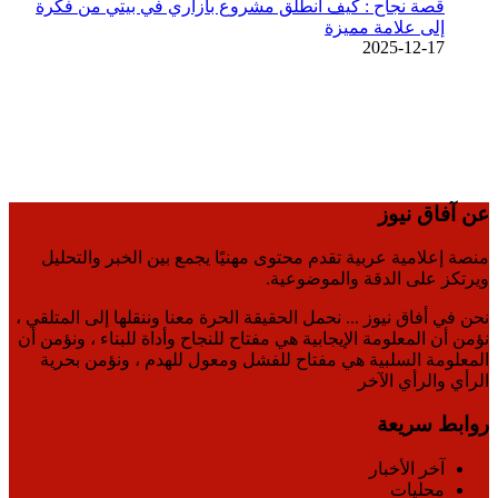
قصة نجاح : كيف انطلق مشروع بازاري في بيتي من فكرة
إلى علامة مميزة
2025-12-17
عن آفاق نيوز
منصة إعلامية عربية تقدم محتوى مهنيًا يجمع بين الخبر والتحليل
ويرتكز على الدقة والموضوعية.
نحن في أفاق نيوز ... نحمل الحقيقة الحرة معنا وننقلها إلى المتلقي ،
نؤمن أن المعلومة الإيجابية هي مفتاح للنجاح وأداة للبناء ، ونؤمن أن
المعلومة السلبية هي مفتاح للفشل ومعول للهدم ، ونؤمن بحرية
الرأي والرأي الآخر
روابط سريعة
آخر الأخبار
محليات