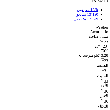
Follow Us
128k
متابعون
13٬190
متابعون
17٬349
متابعون
Weather
Amman, Jo
سماء صافية
℃
23
23º - 23º
70%
3.28 كيلومتر/ساعة
℃
23
الجمعة
℃
31
السبت
℃
33
الأحد
℃
36
الأثنين
℃
36
الثلاثاء