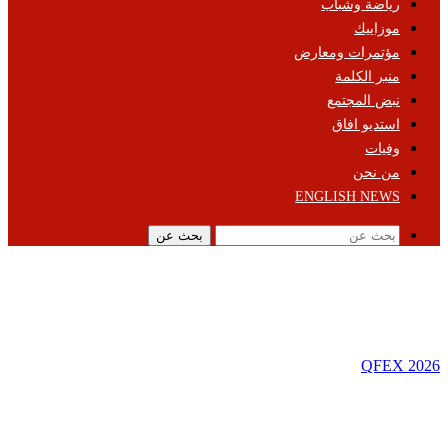
رياضة وشباب
موزاييك
مؤتمرات ومعارض
منبر الكلمة
نبض المجتمع
استديو افاق
وفيات
من نحن
ENGLISH NEWS
بحث عن
QFEX 2026