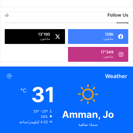
Follow Us
13٬190
128k
متابعون
متابعون
17٬349
متابعون
Weather
31
℃
Amman, Jo
33º - 25º
26%
4.52 كيلومتر/ساعة
سماء صافية