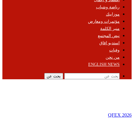
رياضة وشباب
موزاييك
مؤتمرات ومعارض
منبر الكلمة
نبض المجتمع
استديو افاق
وفيات
من نحن
ENGLISH NEWS
بحث عن
QFEX 2026