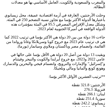
والمغرب والسعودية والكويت، العامل الأساسي بها هو معدلات
البطالة.
وحلت الأرجنتين، الغارقة في أزمة اقتصادية عميقة، محل زيمبابوي
باعتبارها الدولة الأكثر بؤسا مع تجاوز نسبة التضخم 250 في المئة.
وشكل معدل الإقراض المصرفي 95.5 في المئة بمؤشرات هذه
الدولة الواقعة في أميركا الجنوبية لعام 2023.
جاءت 16 دولة من بين 20 دولة هي الأكثر بؤسا في ترتيب 2022 كما
هي ف ترتيب عام 2023 مع خروج كوبا وسريلانكا وغانا ورواندا من
القائمة، وانضمام مصر وباكستان وملاوي وميانمار (بورما).
وبقيت 13 دولة من أصل 20 دولة هي الأقل بؤسا على حالها في
عامي 2022 و2023، مع خروج أيرلندا والكويت والنيجر وفيتنام
و”إسرائيل” والإمارات والنرويج، وانضمام فيجي والبحرين والدنمارك
وهونغ كونغ وألمانيا ومالي وبلجيكا.
**ترتيب العشرين الأوائل الأكثر بؤسا:
الأرجنتين: 321.8 نقطة
فنزويلا: 276.3
لبنان: 266.1 نقطة
سوريا: 251.4 نقطة
زيمبابوي: 242.2 نقطة