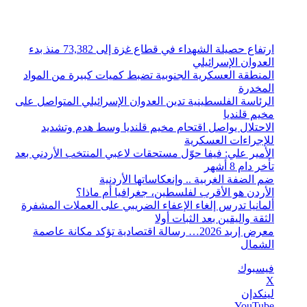
الجمعة, أغسطس 7 2026
أخبار عاجلة
ارتفاع حصيلة الشهداء في قطاع غزة إلى 73,382 منذ بدء
العدوان الإسرائيلي
المنطقة العسكرية الجنوبية تضبط كميات كبيرة من المواد
المخدرة
الرئاسة الفلسطينية تدين العدوان الإسرائيلي المتواصل على
مخيم قلنديا
الاحتلال يواصل اقتحام مخيم قلنديا وسط هدم وتشديد
للإجراءات العسكرية
الأمير علي: فيفا حوّل مستحقات لاعبي المنتخب الأردني بعد
تأخر دام 8 أشهر
ضم الضفة الغربية .. وإنعكاساتها الأردنية
الأردن هو الأقرب لفلسطين، جغرافيا أم ماذا؟
ألمانيا تدرس إلغاء الإعفاء الضريبي على العملات المشفرة
الثقة واليقين بعد الثبات أولا
معرض إربد 2026… رسالة اقتصادية تؤكد مكانة عاصمة
الشمال
فيسبوك
‫X
لينكدإن
‫YouTube