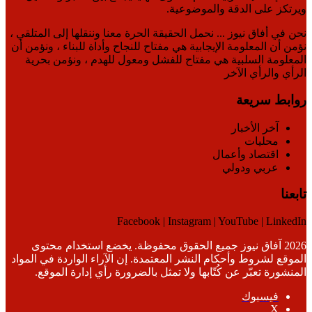
ويرتكز على الدقة والموضوعية.
نحن في أفاق نيوز ... نحمل الحقيقة الحرة معنا وننقلها إلى المتلقي ،
نؤمن أن المعلومة الإيجابية هي مفتاح للنجاح وأداة للبناء ، ونؤمن أن
المعلومة السلبية هي مفتاح للفشل ومعول للهدم ، ونؤمن بحرية
الرأي والرأي الآخر
روابط سريعة
آخر الأخبار
محليات
اقتصاد وأعمال
عربي ودولي
تابعنا
Facebook | Instagram | YouTube | LinkedIn
2026 آفاق نيوز جميع الحقوق محفوظة. يخضع استخدام محتوى
الموقع لشروط وأحكام النشر المعتمدة. إن الآراء الواردة في المواد
المنشورة تعبّر عن كُتّابها ولا تمثل بالضرورة رأي إدارة الموقع.
فيسبوك
‫X