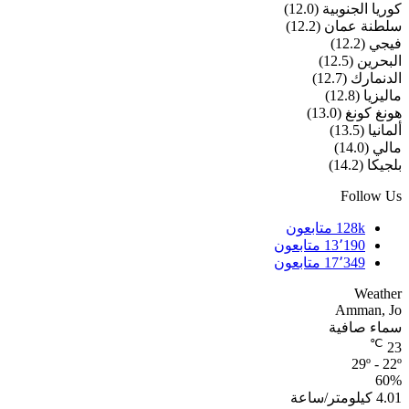
كوريا الجنوبية (12.0)
سلطنة عمان (12.2)
فيجي (12.2)
البحرين (12.5)
الدنمارك (12.7)
ماليزيا (12.8)
هونغ كونغ (13.0)
ألمانيا (13.5)
مالي (14.0)
بلجيكا (14.2)
Follow Us
128k
متابعون
13٬190
متابعون
17٬349
متابعون
Weather
Amman, Jo
سماء صافية
℃
23
29º - 22º
60%
4.01 كيلومتر/ساعة