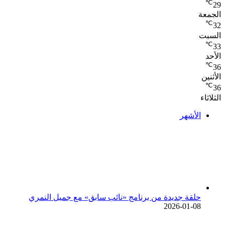
℃
29
الجمعة
℃
32
السبت
℃
33
الأحد
℃
36
الأثنين
℃
36
الثلاثاء
الأشهر
حلقة جديدة من برنامج «نائب سابق» مع جميل النمري
2026-01-08