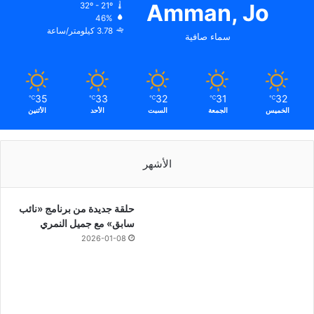
Amman, Jo
32º - 21º
46%
3.78 كيلومتر/ساعة
سماء صافية
35
33
32
31
32
℃
℃
℃
℃
℃
الخميس
الجمعة
السبت
الأحد
الأثنين
الأشهر
حلقة جديدة من برنامج «نائب
سابق» مع جميل النمري
2026-01-08