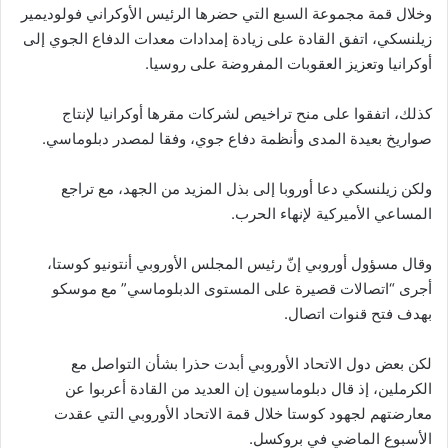
وخلال قمة مجموعة السبع التي حضرها الرئيس الأوكراني فولوديمير
زيلنسكي، اتفق القادة على زيادة إمدادات معدات الدفاع الجوي إلى
أوكرانيا وتعزيز العقوبات المفروضة على روسيا.
كذلك، اتفقوا على منح تراخيص لشركات مقرها أوكرانيا لإنتاج
صواريخ بعيدة المدى وأنظمة دفاع جوي، وفقا لمصدر دبلوماسي.
ولكن زيلنسكي دعا أوروبا إلى بذل المزيد من الجهد، مع تراجع
المساعي الأميركية لإنهاء الحرب.
وقال مسؤول أوروبي إنّ رئيس المجلس الأوروبي أنتونيو كوستا،
أجرى “اتصالات قصيرة على المستوى الدبلوماسي” مع موسكو
بهدف فتح قنوات اتصال.
لكن بعض دول الاتحاد الأوروبي أبدت حذرا بشأن التواصل مع
الكرملين، إذ قال دبلوماسيون إن العديد من القادة أعربوا عن
معارضتهم لجهود كوستا خلال قمة الاتحاد الأوروبي التي عقدت
الأسبوع الماضي في بروكسل.