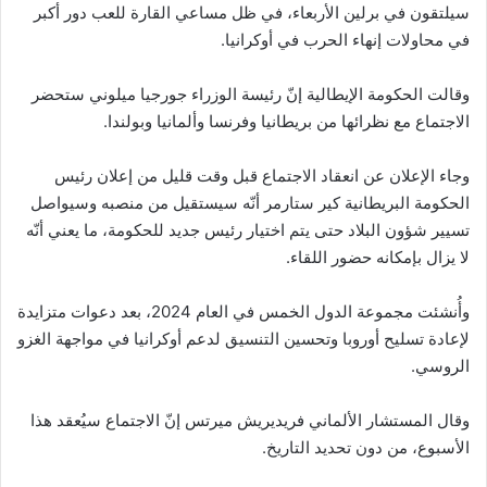
سيلتقون في برلين الأربعاء، في ظل مساعي القارة للعب دور أكبر
في محاولات إنهاء الحرب في أوكرانيا.
وقالت الحكومة الإيطالية إنّ رئيسة الوزراء جورجيا ميلوني ستحضر
الاجتماع مع نظرائها من بريطانيا وفرنسا وألمانيا وبولندا.
وجاء الإعلان عن انعقاد الاجتماع قبل وقت قليل من إعلان رئيس
الحكومة البريطانية كير ستارمر أنّه سيستقيل من منصبه وسيواصل
تسيير شؤون البلاد حتى يتم اختيار رئيس جديد للحكومة، ما يعني أنّه
لا يزال بإمكانه حضور اللقاء.
وأُنشئت مجموعة الدول الخمس في العام 2024، بعد دعوات متزايدة
لإعادة تسليح أوروبا وتحسين التنسيق لدعم أوكرانيا في مواجهة الغزو
الروسي.
وقال المستشار الألماني فريديريش ميرتس إنّ الاجتماع سيُعقد هذا
الأسبوع، من دون تحديد التاريخ.