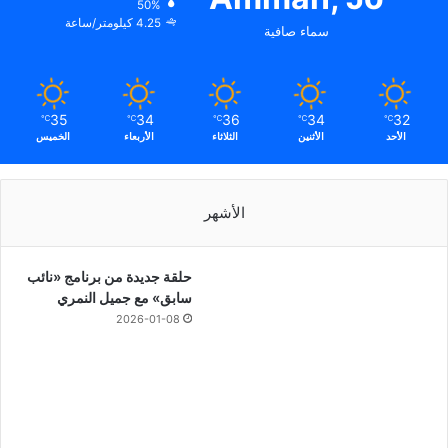
50%
4.25 كيلومتر/ساعة
سماء صافية
35
34
36
34
32
℃
℃
℃
℃
℃
الأحد
الأثنين
الثلاثاء
الأربعاء
الخميس
الأشهر
حلقة جديدة من برنامج «نائب
سابق» مع جميل النمري
2026-01-08