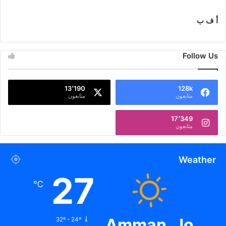
أ ف ب
Follow Us
13٬190
128k
متابعون
متابعون
17٬349
متابعون
Weather
27
℃
Amman, Jo
32º - 24º