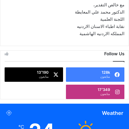
مع خالص التقدير،
الدكتور محمد علي المعايطة
اللجنة العلمية
نقابة اطباء الاسنان الاردنيه
المملكه الاردنيه الهاشمية
Follow Us
13٬190
128k
متابعون
متابعون
17٬349
متابعون
Weather
℃