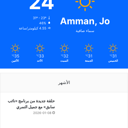
24
Amman, Jo
31º - 23º
46%
4.55 كيلومتر/ساعة
سماء صافية
35
33
32
31
31
℃
℃
℃
℃
℃
الخميس
الجمعة
السبت
الأحد
الأثنين
الأشهر
حلقة جديدة من برنامج «نائب
سابق» مع جميل النمري
2026-01-08