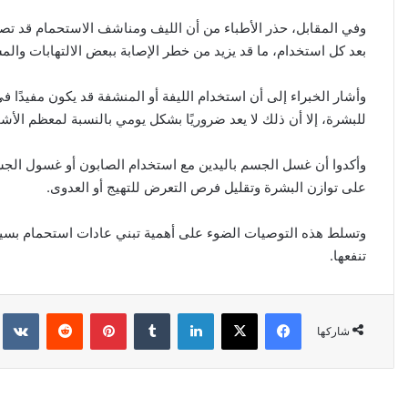
وفي المقابل، حذر الأطباء من أن الليف ومناشف الاستحمام قد تصبح بي
بعد كل استخدام، ما قد يزيد من خطر الإصابة ببعض الالتهابات والم
وأشار الخبراء إلى أن استخدام الليفة أو المنشفة قد يكون مفيدًا ف
للبشرة، إلا أن ذلك لا يعد ضروريًا بشكل يومي بالنسبة لمعظم الأ
وأكدوا أن غسل الجسم باليدين مع استخدام الصابون أو غسول الجس
على توازن البشرة وتقليل فرص التعرض للتهيج أو العدوى
.
وتسلط هذه التوصيات الضوء على أهمية تبني عادات استحمام بسيطة
تنفعها
.
فيسبوك
‫X
لينكدإن
‏Tumblr
بينتيريست
‏Reddit
‏kte
شاركها