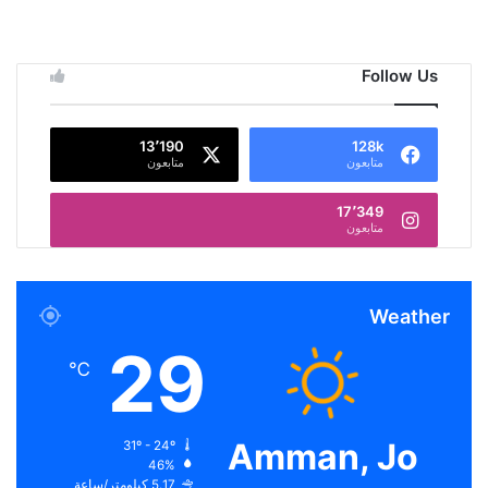
Follow Us
13٬190
128k
متابعون
متابعون
17٬349
متابعون
Weather
29
℃
Amman, Jo
31º - 24º
46%
5.17 كيلومتر/ساعة