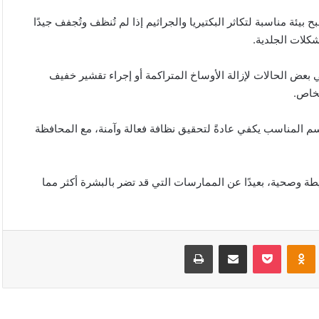
ئة مناسبة لتكاثر البكتيريا والجراثيم إذا لم تُنظف وتُجفف جيدًا
شكلات الجلدية
.
ي بعض الحالات لإزالة الأوساخ المتراكمة أو إجراء تقشير خفيف
شخاص
.
م المناسب يكفي عادةً لتحقيق نظافة فعالة وآمنة، مع المحافظة
 وصحية، بعيدًا عن الممارسات التي قد تضر بالبشرة أكثر مما
VKonta
Odnoklassniki
‫Pocket
مشاركة عبر البريد
طباعة