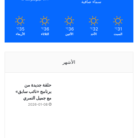
سماء صافية
35
36
36
32
31
℃
℃
℃
℃
℃
السبت
الأحد
الأثنين
الثلاثاء
الأربعاء
الأشهر
حلقة جديدة من
برنامج «نائب سابق»
مع جميل النمري
2026-01-08