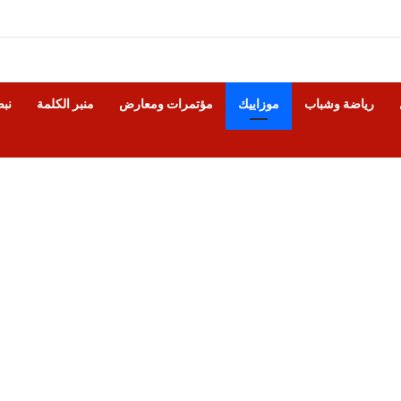
رياضة وشباب
موزاييك
مؤتمرات ومعارض
منبر الكلمة
نب