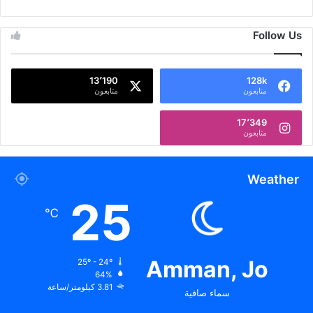
Follow Us
13٬190
128k
متابعون
متابعون
17٬349
متابعون
Weather
25
℃
Amman, Jo
25º - 24º
64%
3.81 كيلومتر/ساعة
سماء صافية