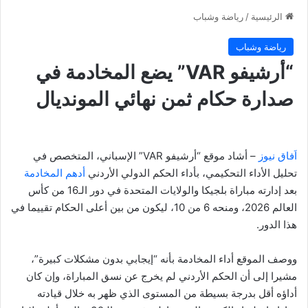
الرئيسية
/
رياضة وشباب
رياضة وشباب
“أرشيفو VAR” يضع المخادمة في
صدارة حكام ثمن نهائي المونديال
اَفاق نيوز
– أشاد موقع “أرشيفو VAR” الإسباني، المتخصص في
تحليل الأداء التحكيمي، بأداء الحكم الدولي الأردني
أدهم المخادمة
بعد إدارته مباراة بلجيكا والولايات المتحدة في دور الـ16 من كأس
العالم 2026، ومنحه 6 من 10، ليكون من بين أعلى الحكام تقييما في
هذا الدور.
ووصف الموقع أداء المخادمة بأنه “إيجابي بدون مشكلات كبيرة”،
مشيرا إلى أن الحكم الأردني لم يخرج عن نسق المباراة، وإن كان
أداؤه أقل بدرجة بسيطة من المستوى الذي ظهر به خلال قيادته