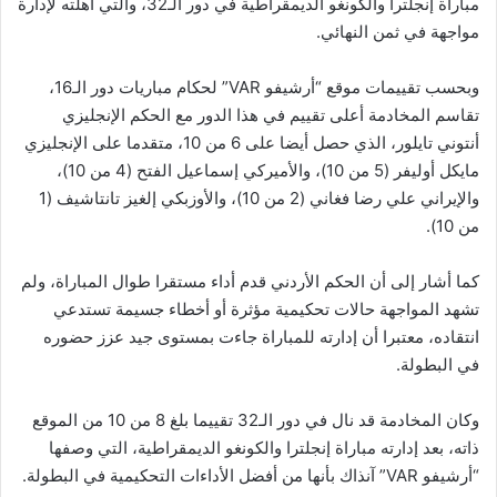
مباراة إنجلترا والكونغو الديمقراطية في دور الـ32، والتي أهلته لإدارة
مواجهة في ثمن النهائي.
وبحسب تقييمات موقع “أرشيفو VAR” لحكام مباريات دور الـ16،
تقاسم المخادمة أعلى تقييم في هذا الدور مع الحكم الإنجليزي
أنتوني تايلور، الذي حصل أيضا على 6 من 10، متقدما على الإنجليزي
مايكل أوليفر (5 من 10)، والأميركي إسماعيل الفتح (4 من 10)،
والإيراني علي رضا فغاني (2 من 10)، والأوزبكي إلغيز تانتاشيف (1
من 10).
كما أشار إلى أن الحكم الأردني قدم أداء مستقرا طوال المباراة، ولم
تشهد المواجهة حالات تحكيمية مؤثرة أو أخطاء جسيمة تستدعي
انتقاده، معتبرا أن إدارته للمباراة جاءت بمستوى جيد عزز حضوره
في البطولة.
وكان المخادمة قد نال في دور الـ32 تقييما بلغ 8 من 10 من الموقع
ذاته، بعد إدارته مباراة إنجلترا والكونغو الديمقراطية، التي وصفها
“أرشيفو VAR” آنذاك بأنها من أفضل الأداءات التحكيمية في البطولة.