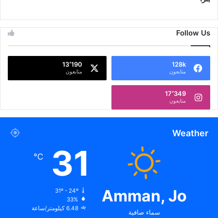
Follow Us
13٬190
128k
متابعون
متابعون
17٬349
متابعون
Weather
31
℃
Amman, Jo
31º - 24º
33%
6.48 كيلومتر/ساعة
سماء صافية