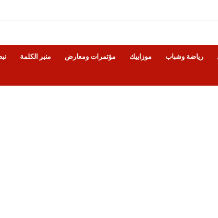
رياضة وشباب
موزاييك
مؤتمرات ومعارض
منبر الكلمة
نب