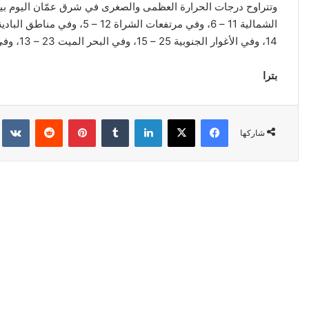
14، وفي الأغوار الجنوبية 25 – 15، وفي البحر الميت 23 – 13، وفي خليج العقبة 23 – 14 درجة مئوية.
بترا
فيسبوك
‫X
لينكدإن
‏Tumblr
بينتيريست
‏Reddit
‏kte
شاركها