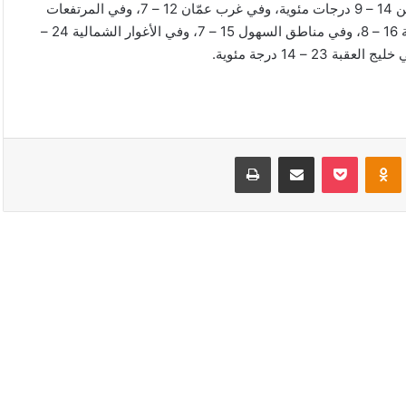
وتتراوح درجات الحرارة العظمى والصغرى في شرق عمّان اليوم بين 14 – 9 درجات مئوية، وفي غرب عمّان 12 – 7، وفي المرتفعات
الشمالية 11 – 6، وفي مرتفعات الشراة 12 – 5، وفي مناطق البادية 16 – 8، وفي مناطق السهول 15 – 7، وفي الأغوار الشمالية 24 –
VKonta
Odnoklassniki
‫Pocket
مشاركة عبر البريد
طباعة