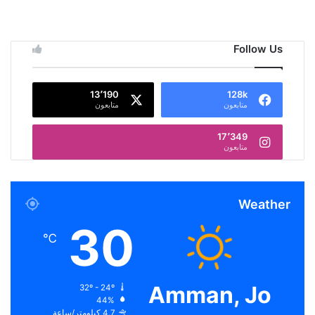
Follow Us
13٬190
128k
متابعون
متابعون
17٬349
متابعون
Weather
30
℃
Amman, Jo
32º - 24º
44%
4.7 كيلومتر/ساعة