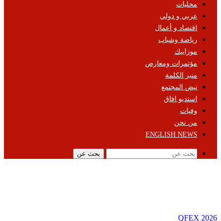
محليات
عربي و دولي
اقتصاد و أعمال
رياضة وشباب
موزاييك
مؤتمرات ومعارض
منبر الكلمة
نبض المجتمع
استديو افاق
وفيات
من نحن
ENGLISH NEWS
بحث عن
QFEX 2026