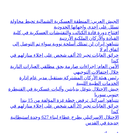
الإثنين, أغسطس 10 2026
أخبار عاجلة
الجيش العربي: المنطقة العسكرية الشمالية تحبط محاولة
تسلل على إحدى واجهاتها الحدودية
افتتاح دورة قادة الكتائب والتفتيشات العسكرية في كلية
القيادة والأركان الملكية الأردنية
نتنياهو: إيران لن تمتلك أسلحة نووية سواء تم التوصل إلى
اتفاق أم لا
حرائق الغابات تجبر 20 ألف شخص على إخلاء منازلهم في
كندا
الأمن العام: إجراءات صارمة بحق مطلقي العيارات النارية
خلال احتفالات التوجيهي
رئيس هيئة الأركان المشتركة يستقبل مدير عام إدارة
الخدمات الطبية الليبية
جيش الاحتلال يتوغل بدبابتين وآليات عسكرية في القنيطرة
جنوبي سوريا
نتنياهو: إسرائيل ترفض خطة غزة المؤلفة من 15 بندا
حرائق الغابات تجبر 20 ألف شخص على إخلاء منازلهم في
كندا
الاحتلال الإسرائيلي يطرح عطاء لبناء 627 وحدة استيطانية
جديدة في القدس