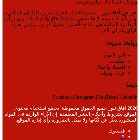
ويرتكز على الدقة والموضوعية.
نحن في أفاق نيوز ... نحمل الحقيقة الحرة معنا وننقلها إلى المتلقي ،
نؤمن أن المعلومة الإيجابية هي مفتاح للنجاح وأداة للبناء ، ونؤمن أن
المعلومة السلبية هي مفتاح للفشل ومعول للهدم ، ونؤمن بحرية
الرأي والرأي الآخر
روابط سريعة
آخر الأخبار
محليات
اقتصاد وأعمال
عربي ودولي
تابعنا
Facebook | Instagram | YouTube | LinkedIn
2026 آفاق نيوز جميع الحقوق محفوظة. يخضع استخدام محتوى
الموقع لشروط وأحكام النشر المعتمدة. إن الآراء الواردة في المواد
المنشورة تعبّر عن كُتّابها ولا تمثل بالضرورة رأي إدارة الموقع.
فيسبوك
‫X