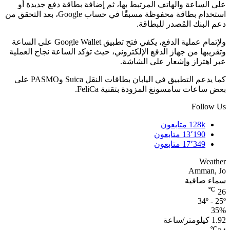
على الساعة والهاتف المرتبط بها، ثم إضافة بطاقة دفع جديدة أو
استخدام بطاقة محفوظة مسبقًا في حساب Google، بعد التحقق من
دعم البنك المُصدر للبطاقة.
ولإتمام عملية الدفع، يكفي فتح تطبيق Google Wallet على الساعة
وتقريبها من جهاز الدفع الإلكتروني، حيث تؤكد الساعة نجاح العملية
عبر اهتزاز وإشعار على الشاشة.
كما يدعم التطبيق في اليابان بطاقات النقل Suica وPASMO على
بعض ساعات سامسونغ المزودة بتقنية FeliCa.
Follow Us
128k
متابعون
13٬190
متابعون
17٬349
متابعون
Weather
Amman, Jo
سماء صافية
℃
26
34º - 25º
35%
1.92 كيلومتر/ساعة
℃