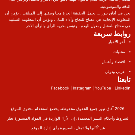
الدقة والموضوعية.
نحن في أفاق نيوز ... نحمل الحقيقة الحرة معنا وننقلها إلى المتلقي ، نؤمن أن
المعلومة الإيجابية هي مفتاح للنجاح وأداة للبناء ، ونؤمن أن المعلومة السلبية
هي مفتاح للفشل ومعول للهدم ، ونؤمن بحرية الرأي والرأي الآخر
روابط سريعة
آخر الأخبار
محليات
اقتصاد وأعمال
عربي ودولي
تابعنا
Facebook | Instagram | YouTube | LinkedIn
2026 آفاق نيوز جميع الحقوق محفوظة. يخضع استخدام محتوى الموقع
لشروط وأحكام النشر المعتمدة. إن الآراء الواردة في المواد المنشورة تعبّر
عن كُتّابها ولا تمثل بالضرورة رأي إدارة الموقع.