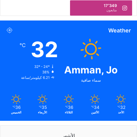
17٬349
متابعون
Weather
32
℃
Amman, Jo
32º - 24º
38%
6.21 كيلومتر/ساعة
سماء صافية
36
35
36
34
32
℃
℃
℃
℃
℃
الأحد
الأثنين
الثلاثاء
الأربعاء
الخميس
الأشهر