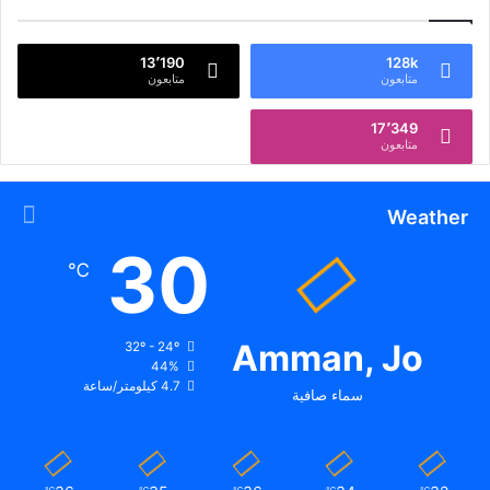
13٬190
128k
متابعون
متابعون
17٬349
متابعون
Weather
30
℃
Amman, Jo
32º - 24º
44%
4.7 كيلومتر/ساعة
سماء صافية