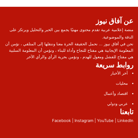
عن آفاق نيوز
منصة إعلامية عربية تقدم محتوى مهنيًا يجمع بين الخبر والتحليل ويرتكز على
الدقة والموضوعية.
نحن في أفاق نيوز ... نحمل الحقيقة الحرة معنا وننقلها إلى المتلقي ، نؤمن أن
المعلومة الإيجابية هي مفتاح للنجاح وأداة للبناء ، ونؤمن أن المعلومة السلبية
هي مفتاح للفشل ومعول للهدم ، ونؤمن بحرية الرأي والرأي الآخر
روابط سريعة
آخر الأخبار
محليات
اقتصاد وأعمال
عربي ودولي
تابعنا
Facebook | Instagram | YouTube | LinkedIn