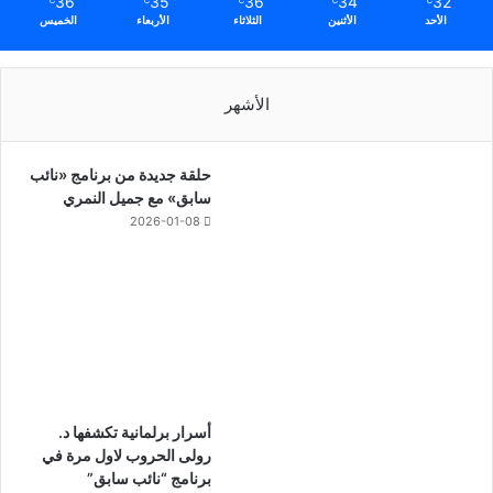
36
35
36
34
32
℃
℃
℃
℃
℃
الأحد
الأثنين
الثلاثاء
الأربعاء
الخميس
الأشهر
حلقة جديدة من برنامج «نائب
سابق» مع جميل النمري
2026-01-08
أسرار برلمانية تكشفها د.
رولى الحروب لاول مرة في
برنامج “نائب سابق”