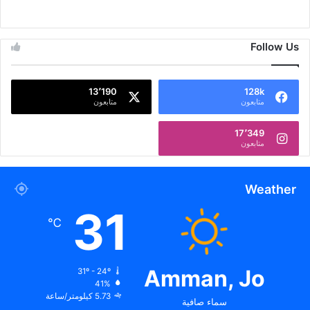
Follow Us
13٬190
128k
متابعون
متابعون
17٬349
متابعون
Weather
31
℃
Amman, Jo
31º - 24º
41%
5.73 كيلومتر/ساعة
سماء صافية