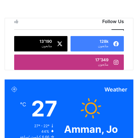
Follow Us
13٬190
128k
متابعون
متابعون
17٬349
متابعون
Weather
27
℃
Amman, Jo
27º - 22º
44%
6.66 كيلومتر/ساعة