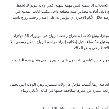
 عبر السجلات الرسمية ليس مهمة سهلة، ففي ولاية نيويورك تُحفظ
مع ذلك، أفادت مصادر أمنية مطلعة داخل مكتب كاتب المدينة في
ترصد خلال الأيام الأخيرة أي مؤشرات على إصدار رخصة زواج باسم
وأكدت تلك المصادر أنها كانت ستعلم بالأمر لو تم إصدار الترخيص مؤخرًا، وتبلغ تكلفة استخراج رخصة الزواج في نيويورك 35 دولارًا،
كما تبقى الرخصة صالحة لمدة 60 يومًا، مع وجود فترة انتظار قانونية تبلغ 24 ساعة قبل إمكانية إجراء مراسم الزواج بشكل رسمي، إلا
لانتظار في بعض الحالات.
ت وترافيس كيلسي للحصول على تعليق رسمي بشأن هذه التقارير،
اصة ربما أُقيمت مؤخرًا في ولاية تينيسي، وهي الولاية التي تحمل
بعة عشرة من عمرها لملاحقة حلمها في كتابة الأغاني وبناء
رى أثارت فضول المتابعين خلال الأيام الماضية.