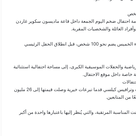
شخص
 لإقامة احتفال ضخم اليوم الجمعة داخل قاعة ماديسون سكوير غاردن
فراد العائلة والشخصيات المقربة.
وتشير المعلومات إلى أن الاحتفالات ستبدأ بعشاء بروفة خاص مساء الخميس يضم نحو 100 شخص، قبل انطلاق الحفل الرئيسي
ياضية والحفلات الموسيقية الكبرى، إلى مساحة احتفالية استثنائية
قة خاصة داخل موقع الاحتفال.
تفالات
وتزامن الحديث عن الزواج مع معلومات تشير إلى أن تايلور سويفت وترافيس كيلسي قدما تبرعات خيرية وصلت قيمتها إلى 26 مليون
ا من المتابعين.
المناسبة المرتقبة، والتي يُنظر إليها باعتبارها واحدة من أكبر