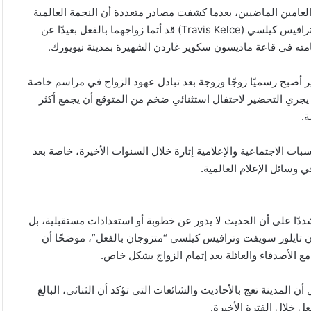
العامين الماضيين، بعدما كشفت مصادر متعددة أن النجمة العالمية
تايلور سويفت (Taylor Swift) ولاعب كرة القدم الأمريكية الشهير ترافيس كيلسي (Travis Kelce) قد أتما زواجهما بالفعل بعيدًا عن
مته في قاعة ماديسون سكوير غاردن الشهيرة بمدينة نيويورك.
 أصبح رسميًا زوجًا وزوجة بعد تبادل عهود الزواج في مراسم خاصة
ا يجري التحضير لاحتفال استثنائي ضخم من المتوقع أن يجمع أكثر
ة.
بات الاجتماعية والإعلامية إثارة خلال السنوات الأخيرة، خاصة بعد
ي وسائل الإعلام العالمية.
ًا على أن الحديث لا يدور عن خطوبة أو استعدادات مستقبلية، بل
إن تايلور سويفت وترافيس كيلسي “متزوجان بالفعل”، موضحًا أن
 الأصدقاء والعائلة بعد إتمام الزواج بشكل خاص.
مدينة تعج بالأحاديث والشائعات التي تؤكد أن الثنائي، البالغ