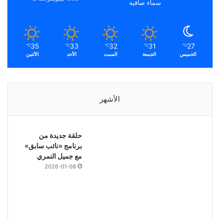
سماء صافية
35
33
32
31
27
℃
℃
℃
℃
℃
الخميس
الجمعة
السبت
الأحد
الأثنين
الأشهر
حلقة جديدة من
برنامج «نائب سابق»
مع جميل النمري
2026-01-08