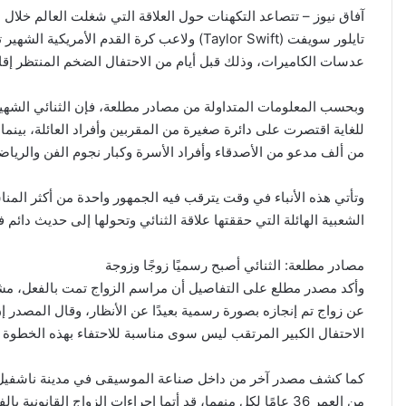
آفاق نيوز – تتصاعد التكهنات حول العلاقة التي شغلت العالم خلال 
عدسات الكاميرات، وذلك قبل أيام من الاحتفال الضخم المنتظر إقا
وبحسب المعلومات المتداولة من مصادر مطلعة، فإن الثنائي الشهير
للغاية اقتصرت على دائرة صغيرة من المقربين وأفراد العائلة، بينم
من ألف مدعو من الأصدقاء وأفراد الأسرة وكبار نجوم الفن والرياض
وتأتي هذه الأنباء في وقت يترقب فيه الجمهور واحدة من أكثر المناس
الشعبية الهائلة التي حققتها علاقة الثنائي وتحولها إلى حديث دائم ف
مصادر مطلعة: الثنائي أصبح رسميًا زوجًا وزوجة
وأكد مصدر مطلع على التفاصيل أن مراسم الزواج تمت بالفعل، مشدد
عن زواج تم إنجازه بصورة رسمية بعيدًا عن الأنظار، وقال المصدر 
الاحتفال الكبير المرتقب ليس سوى مناسبة للاحتفاء بهذه الخطوة مع
كما كشف مصدر آخر من داخل صناعة الموسيقى في مدينة ناشفيل أن ال
من العمر 36 عامًا لكل منهما، قد أتما إجراءات الزواج القانونية بالفعل خلال الفترة الأخيرة.