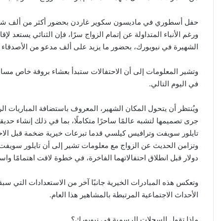
حفل أسطوري في ماديسون سكوير غاردن بحضور أكثر من ألف 
ورغم الأنباء المتداولة عن إتمام الزواج سرًا، فإن الثنائي يستعد
الشهيرة في نيويورك، بحضور ما يزيد على ألف مدعو من الأصدقاء وأ
في اليوم التالي.
ويُنتظر أن يتحول المكان الشهير، المعروف باستضافة المباريات الر
جرى تصميمها لتشبه عالمًا ساحرًا متكاملًا، بما في ذلك إنشاء حدي
تايلور سويفت وترافيس كيلسي قدما تبرعات خيرية ضخمة قبل الاح
دولار قبل انطلاق احتفالاتهما الفاخرة، في خطوة لاقت اهتمامًا واسعً
وتعكس هذه المبادرات الخيرية جانبًا آخر من الاستعدادات التي سبقت 
الأحداث الاجتماعية المرتبطة بالمشاهير هذا العام.
ماذا تقول السجلات الرسمية في نيويورك؟