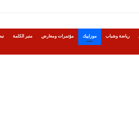
رياضة وشباب
موزاييك
مؤتمرات ومعارض
منبر الكلمة
نب