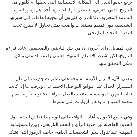
يرجع حجم الجدل الى المكانة الاستثنائية التي تحتلها أم كلثوم في
التاريخ الفني العربي، إذ ينظر إليها باعتبارها أحد أهم رموز القوة
الناعمة المصرية، ولذلك رأى كثيرون أن توجيه اتهامات الى سيرتها
الشخصية دون تقديم مستندات واضحة يمثل تجاوزًا لا يندرج تحت
النقد أو البحث التاريخي.
في المقابل، رأى آخرون أن من حق الباحثين والصحفيين إعادة قراءة
التاريخ، لكن بشرط الالتزام بالمنهج العلمي والاعتماد على وثائق
يمكن التحقق منها.
وحتى الآن، لا تزال الأزمة مفتوحة على تطورات جديدة، في ظل
استمرار الجدل على مواقع التواصل الاجتماعي، وترقب ما إذا كانت
نقابة المهن الموسيقية ستتخذ بالفعل إجراءات قانونية، أو سيقدم
محمد الصباغ ما يدعم الروايات التي نشرها.
وفي جميع الأحوال، أعادت الواقعة الى الواجهة النقاش الدائم حول
الحدود الفاصلة بين حرية الرأي والبحث التاريخي، وبين المسؤولية
المهنية عند تناول سير الشخصيات العامة، خاصة الرموز التي تشكل