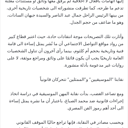
إليها اتهامات بأفعال لا أخلاقية لم يرفق معها وثائق أو مستندات معلنة
تدعم ما طرحه، كما تطرقت منشوراته الى شخصيات تاريخية أخرى،
من بينها الرئيس الراحل جمال عبد الناصر والسيدة جيهان السادات،
وهو ما ضاعف من حجم الجدل.
وأثارت تلك التصريحات موجة انتقادات حادة، حيث اعتبر قطاع كبير
من رواد مواقع التواصل الاجتماعي أن ما نُشر يمثل إساءة الى قامة
فنية وتاريخية بحجم أم كلثوم، بينما رأى آخرون أن تناول الشخصيات
العامة تاريخيًا يجب أن يكون قائمًا على وثائق ومراجع موثقة، لا على
روايات غير مدعومة بأدلة منشورة.
نقابتا “الموسيقيين” و”الممثلين” تتحركان قانونياً
ومع تصاعد الغضب، بدأت نقابة المهن الموسيقية في دراسة اتخاذ
إجراءات قانونية ضد محمد الصباغ، باعتبار أن ما نشره يمثل إساءة
الى أحد أهم رموز الفن المصري.
وبحسب مصادر في النقابة، فإنها تراجع حاليًا الموقف القانوني