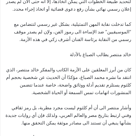
لتحديد طبيعة الخطوات التي يمكن اتخاذها، إلا أنه حتى الآن لم يصدر
إعلان رسمي نهائي بشأن رفع دعوى قضائية أو اتخاذ إجراء محدد.
كما تدخلت نقابة المهن التمثيلية، بشكل غير رسمي لتتضامن مع
“الموسيقيين” ضد الإساءة الى رموز الفن، ولإن لم يصدر موقف
رسمي من النقابة برئاسة الفنان أشرف زكي في هذه الأزمة.
خالد منتصر يطالب الصباغ بالأدلة
كان من أبرز المعلقين على الأزمة الكاتب والمفكر خالد منتصر، الذي
انتقد ما نشره محمد الصباغ، مؤكدًا أن الحديث عن شخصية بحجم أم
كلثوم يستلزم تقديم أدلة ووثائق واضحة، خاصة عندما تتضمن
المنشورات اتهامات تمس السمعة أو الحياة الشخصية.
وأشار منتصر الى أن أم كلثوم ليست مجرد مطربة، بل رمز ثقافي
وفني ارتبط بتاريخ مصر والعالم العربي، ولذلك فإن أي روايات جديدة
بشأنها ينبغي أن تستند الى مصادر موثقة يمكن التحقق منها.