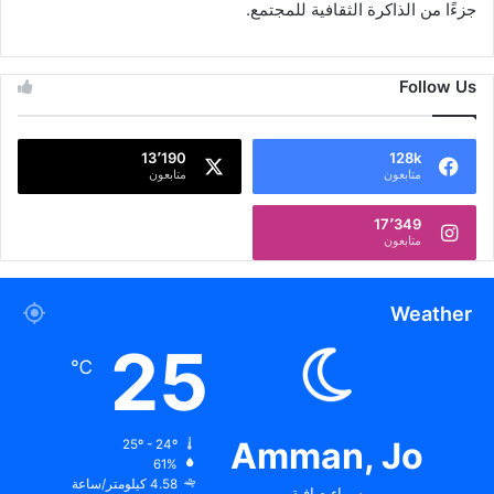
جزءًا من الذاكرة الثقافية للمجتمع.
Follow Us
13٬190
128k
متابعون
متابعون
17٬349
متابعون
Weather
25
℃
Amman, Jo
25º - 24º
61%
4.58 كيلومتر/ساعة
سماء صافية