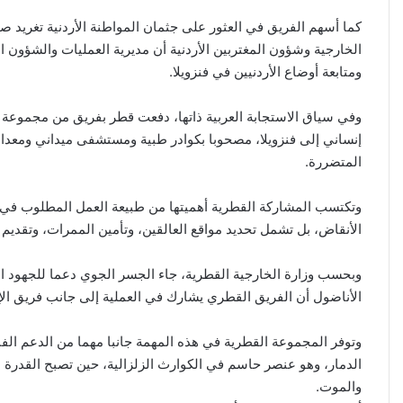
كما أسهم الفريق في العثور على جثمان المواطنة الأردنية تغريد ص
الخارجية وشؤون المغتربين الأردنية أن مديرية العمليات والشؤون الق
ومتابعة أوضاع الأردنيين في فنزويلا.
وفي سياق الاستجابة العربية ذاتها، دفعت قطر بفريق من مجموعة ال
إنساني إلى فنزويلا، مصحوبا بكوادر طبية ومستشفى ميداني ومعدا
المتضررة.
وتكتسب المشاركة القطرية أهميتها من طبيعة العمل المطلوب في الس
الأنقاض، بل تشمل تحديد مواقع العالقين، وتأمين الممرات، وتقديم 
وبحسب وزارة الخارجية القطرية، جاء الجسر الجوي دعما للجهود الدو
الأناضول أن الفريق القطري يشارك في العملية إلى جانب فريق ا
وتوفر المجموعة القطرية في هذه المهمة جانبا مهما من الدعم الف
الدمار، وهو عنصر حاسم في الكوارث الزلزالية، حين تصبح القدرة عل
والموت.