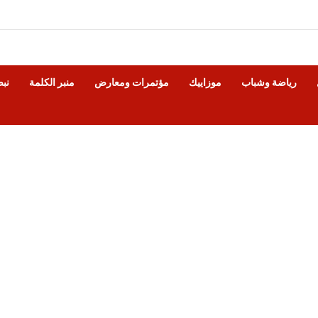
رياضة وشباب
موزاييك
مؤتمرات ومعارض
منبر الكلمة
نب