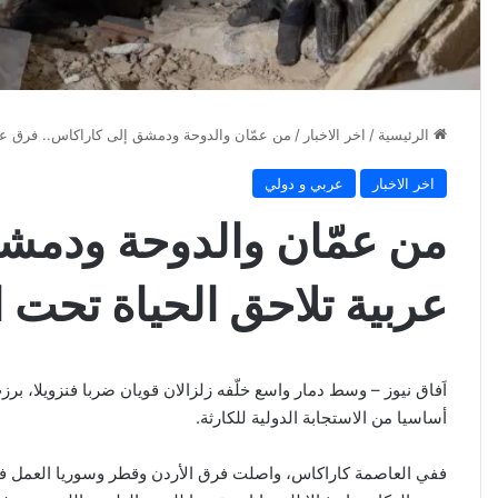
الرئيسية
/
اخر الاخبار
/
من عمّان والدوحة ودمشق إلى كاراكاس.. فرق عرب
اخر الاخبار
عربي و دولي
من عمّان والدوحة ودمش
عربية تلاحق الحياة تحت 
اَفاق نيوز – وسط دمار واسع خلّفه زلزالان قويان ضربا فنزويلا، برز
أساسيا من الاستجابة الدولية للكارثة.
ففي العاصمة كاراكاس، واصلت فرق الأردن وقطر وسوريا العمل ف