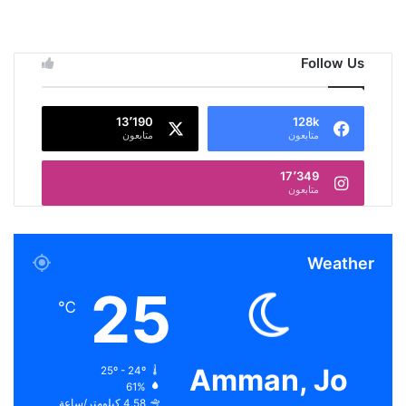
Follow Us
13٬190
128k
متابعون
متابعون
17٬349
متابعون
Weather
25
℃
Amman, Jo
25º - 24º
61%
4.58 كيلومتر/ساعة