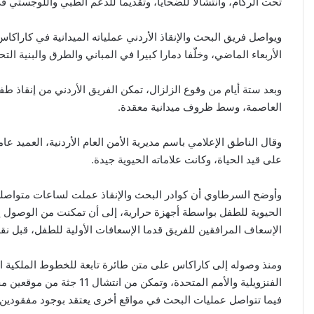
تحت الركام، وانتشالا للضحايا، وتقديما للدعم الطبي واللوجستي ف
ويواصل فريق البحث والإنقاذ الأردني عملياته الميدانية في كاراكاس
الأربعاء الماضي، وخلّفا دمارا كبيرا في المباني والطرق والبنية التحت
وبعد ستة أيام من وقوع الزلزال، تمكن الفريق الأردني من إنقاذ طف
العاصمة، وسط ظروف ميدانية معقدة.
وقال الناطق الإعلامي باسم مديرية الأمن العام الأردنية، العميد
على قيد الحياة، وكانت علاماته الحيوية جيدة.
وأوضح السرطاوي أن كوادر البحث والإنقاذ عملت لساعات متواصلة 
الحيوية للطفل بواسطة أجهزة حرارية، إلى أن تمكنت من الوصول 
الإسعاف المرافقين للفريق قدما الإسعافات الأولية للطفل، قبل ن
ومنذ وصوله إلى كاراكاس على متن طائرة تابعة للخطوط الملكية الأ
فيما تتواصل عمليات البحث في مواقع أخرى يعتقد بوجود مفقودين 