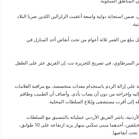
ي المناطق المنكوبة.
، ضمن استجابة دولية واسعة أعقبت الزلزالين اللذين ضربا البلاد
ية.
ل يبلغ من العمر ثلاثة أعوام من تحت أنقاض أحد المنازل في
 عامر السرطاوي، في تصريح للجزيرة نت، إن الفريق عثر على الطفل
على إزالة الردم باستخدام معدات متخصصة، مع مراقبة العلامات
إليه وإخراجه من دون أن يصاب بأذى. وأضاف أن الطبيب وطاقم
قله إلى أقرب مستشفى وإبلاغ السلطات المحلية.
ردنية، باشر الفريق الأردني عملياته بالتنسيق مع السلطات
الفنزويلية والأمم المتحدة، وتمكن من انتشال 11 جثة من موقعين مختلفين، أحدهما مبنى سكني منهار يزيد ارتفاعه على 10 طوابق،
تحت أنقاضها.