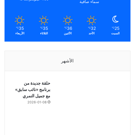
سماء صافية
35
35
36
32
25
℃
℃
℃
℃
℃
السبت
الأحد
الأثنين
الثلاثاء
الأربعاء
الأشهر
حلقة جديدة من
برنامج «نائب سابق»
مع جميل النمري
2026-01-08